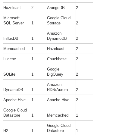
Hazelcast
2
ArangoDB
2
Microsoft
Google Cloud
SQL Server
1
Storage
2
Amazon
InfluxDB
1
DynamoDB
2
Memcached
1
Hazelcast
2
Lucene
1
Couchbase
2
Google
SQLite
1
BigQuery
2
Amazon
DynamoDB
1
RDS/Aurora
2
Apache Hive
1
Apache Hive
2
Google Cloud
Datastore
1
Memcached
1
Google Cloud
H2
1
Datastore
1