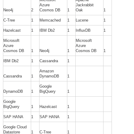
Azure
Jackrabbit
Neo4j
2
Cosmos DB
1
Oak
1
C-Tree
1
Memcached
1
Lucene
1
Hazelcast
1
IBM Db2
1
InfluxDB
1
Microsoft
Microsoft
Azure
Azure
Cosmos DB
1
Neo4j
1
Cosmos DB
1
IBM Db2
1
Cassandra
1
Amazon
Cassandra
1
DynamoDB
1
Google
DynamoDB
1
BigQuery
1
Google
BigQuery
1
Hazelcast
1
SAP HANA
1
SAP HANA
1
Google Cloud
Datastore
1
C-Tree
1