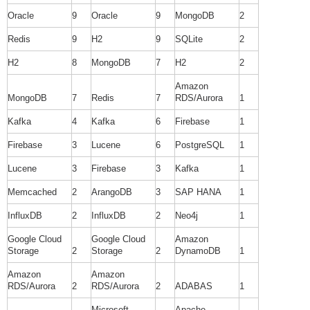
Oracle
9
Oracle
9
MongoDB
2
Redis
9
H2
9
SQLite
2
H2
8
MongoDB
7
H2
2
Amazon
MongoDB
7
Redis
7
RDS/Aurora
1
Kafka
4
Kafka
6
Firebase
1
Firebase
3
Lucene
6
PostgreSQL
1
Lucene
3
Firebase
3
Kafka
1
Memcached
2
ArangoDB
3
SAP HANA
1
InfluxDB
2
InfluxDB
2
Neo4j
1
Google Cloud
Google Cloud
Amazon
Storage
2
Storage
2
DynamoDB
1
Amazon
Amazon
RDS/Aurora
2
RDS/Aurora
2
ADABAS
1
Microsoft
Apache