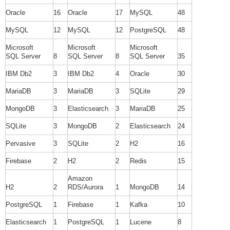
Oracle
16
Oracle
17
MySQL
48
MySQL
12
MySQL
12
PostgreSQL
48
Microsoft
Microsoft
Microsoft
SQL Server
8
SQL Server
8
SQL Server
35
IBM Db2
3
IBM Db2
4
Oracle
30
MariaDB
3
MariaDB
3
SQLite
29
MongoDB
3
Elasticsearch
3
MariaDB
25
SQLite
3
MongoDB
2
Elasticsearch
24
Pervasive
3
SQLite
2
H2
16
Firebase
2
H2
2
Redis
15
Amazon
H2
2
RDS/Aurora
1
MongoDB
14
PostgreSQL
1
Firebase
1
Kafka
10
Elasticsearch
1
PostgreSQL
1
Lucene
8