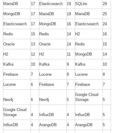
MariaDB
17
Elasticsearch
19
SQLite
29
MongoDB
17
MariaDB
19
MariaDB
25
Elasticsearch
17
MongoDB
16
Elasticsearch
24
Redis
15
Redis
14
H2
16
Oracle
13
Oracle
14
Redis
15
H2
12
H2
11
MongoDB
14
Kafka
10
Kafka
9
Kafka
10
Firebase
7
Lucene
8
Lucene
8
Lucene
6
Firebase
7
Firebase
7
Google Cloud
Neo4j
6
Neo4j
5
Storage
5
Google Cloud
Storage
4
InfluxDB
4
InfluxDB
5
InfluxDB
4
ArangoDB
4
ArangoDB
5