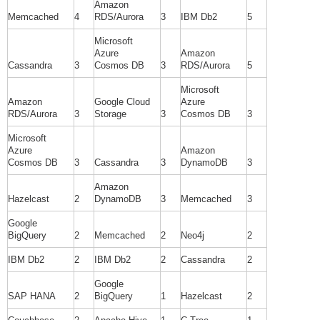
Amazon
Memcached
4
RDS/Aurora
3
IBM Db2
5
Microsoft
Azure
Amazon
Cassandra
3
Cosmos DB
3
RDS/Aurora
5
Microsoft
Amazon
Google Cloud
Azure
RDS/Aurora
3
Storage
3
Cosmos DB
3
Microsoft
Azure
Amazon
Cosmos DB
3
Cassandra
3
DynamoDB
3
Amazon
Hazelcast
2
DynamoDB
3
Memcached
3
Google
BigQuery
2
Memcached
2
Neo4j
2
IBM Db2
2
IBM Db2
2
Cassandra
2
Google
SAP HANA
2
BigQuery
1
Hazelcast
2