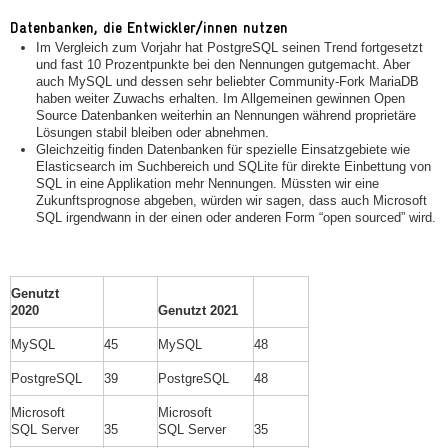
Datenbanken, die Entwickler/innen nutzen
Im Vergleich zum Vorjahr hat PostgreSQL seinen Trend fortgesetzt
und fast 10 Prozentpunkte bei den Nennungen gutgemacht. Aber
auch MySQL und dessen sehr beliebter Community-Fork MariaDB
haben weiter Zuwachs erhalten. Im Allgemeinen gewinnen Open
Source Datenbanken weiterhin an Nennungen während proprietäre
Lösungen stabil bleiben oder abnehmen.
Gleichzeitig finden Datenbanken für spezielle Einsatzgebiete wie
Elasticsearch im Suchbereich und SQLite für direkte Einbettung von
SQL in eine Applikation mehr Nennungen. Müssten wir eine
Zukunftsprognose abgeben, würden wir sagen, dass auch Microsoft
SQL irgendwann in der einen oder anderen Form “open sourced” wird.
Genutzt
2020
Genutzt 2021
MySQL
45
MySQL
48
PostgreSQL
39
PostgreSQL
48
Microsoft
Microsoft
SQL Server
35
SQL Server
35