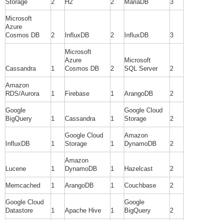
Storage
2
H2
2
MariaDB
3
Microsoft
Azure
Cosmos DB
2
InfluxDB
2
InfluxDB
3
Microsoft
Azure
Microsoft
Cassandra
1
Cosmos DB
2
SQL Server
2
Amazon
RDS/Aurora
1
Firebase
1
ArangoDB
2
Google
Google Cloud
BigQuery
1
Cassandra
1
Storage
2
Google Cloud
Amazon
InfluxDB
1
Storage
1
DynamoDB
2
Amazon
Lucene
1
DynamoDB
1
Hazelcast
2
Memcached
1
ArangoDB
1
Couchbase
2
Google Cloud
Google
Datastore
1
Apache Hive
1
BigQuery
2