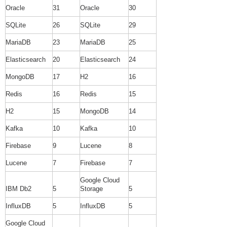
Oracle
31
Oracle
30
SQLite
26
SQLite
29
MariaDB
23
MariaDB
25
Elasticsearch
20
Elasticsearch
24
MongoDB
17
H2
16
Redis
16
Redis
15
H2
15
MongoDB
14
Kafka
10
Kafka
10
Firebase
9
Lucene
8
Lucene
7
Firebase
7
Google Cloud
IBM Db2
5
Storage
5
InfluxDB
5
InfluxDB
5
Google Cloud