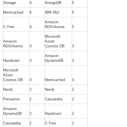
Storage
4
ArangoDB
5
Memcached
4
IBM Db2
5
Amazon
C-Tree
4
RDS/Aurora
5
Microsoft
Amazon
Azure
RDS/Aurora
3
Cosmos DB
3
Amazon
Hazelcast
3
DynamoDB
3
Microsoft
Azure
Cosmos DB
3
Memcached
3
Neo4j
2
Neo4j
2
Pervasive
2
Cassandra
2
Amazon
DynamoDB
2
Hazelcast
2
Cassandra
2
C-Tree
1