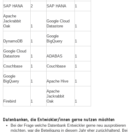
SAP HANA
2
SAP HANA
1
Apache
Jackrabbit
Google Cloud
Oak
1
Datastore
1
Google
DynamoDB
1
BigQuery
1
Google Cloud
Datastore
1
ADABAS
1
Couchbase
1
Couchbase
1
Google
BigQuery
1
Apache Hive
1
Apache
Jackrabbit
Firebird
1
Oak
1
Datenbanken, die Entwickler/innen gerne nutzen möchten
Bei der Frage welche Datenbank Entwickler gerne neu ausprobieren
möchten, war die Beteiligung in diesem Jahr eher zurückhaltend. Bei