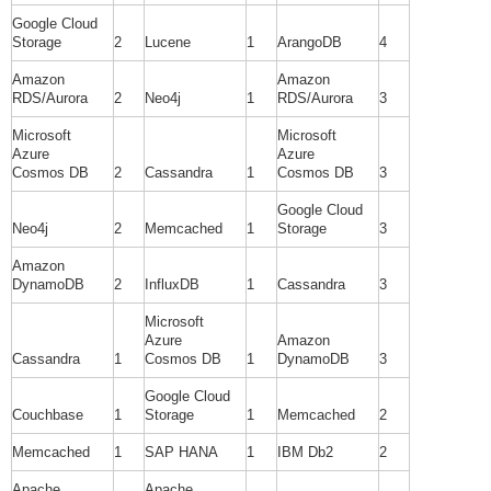
Google Cloud
Storage
2
Lucene
1
ArangoDB
4
Amazon
Amazon
RDS/Aurora
2
Neo4j
1
RDS/Aurora
3
Microsoft
Microsoft
Azure
Azure
Cosmos DB
2
Cassandra
1
Cosmos DB
3
Google Cloud
Neo4j
2
Memcached
1
Storage
3
Amazon
DynamoDB
2
InfluxDB
1
Cassandra
3
Microsoft
Azure
Amazon
Cassandra
1
Cosmos DB
1
DynamoDB
3
Google Cloud
Couchbase
1
Storage
1
Memcached
2
Memcached
1
SAP HANA
1
IBM Db2
2
Apache
Apache