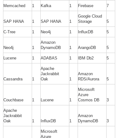
Memcached
1
Kafka
1
Firebase
7
Google Cloud
SAP HANA
1
SAP HANA
1
Storage
5
C-Tree
1
Neo4j
1
InfluxDB
5
Amazon
Neo4j
1
DynamoDB
1
ArangoDB
5
Lucene
1
ADABAS
1
IBM Db2
5
Apache
Jackrabbit
Amazon
Cassandra
1
Oak
1
RDS/Aurora
5
Microsoft
Azure
Couchbase
1
Lucene
1
Cosmos DB
3
Apache
Jackrabbit
Amazon
Oak
1
InfluxDB
1
DynamoDB
3
Microsoft
Azure