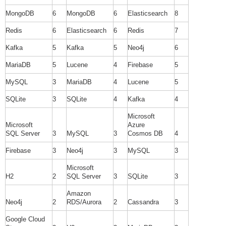
MongoDB
6
MongoDB
6
Elasticsearch
8
Redis
6
Elasticsearch
6
Redis
7
Kafka
5
Kafka
5
Neo4j
6
MariaDB
5
Lucene
4
Firebase
5
MySQL
3
MariaDB
4
Lucene
5
SQLite
3
SQLite
4
Kafka
4
Microsoft
Microsoft
Azure
SQL Server
3
MySQL
3
Cosmos DB
4
Firebase
3
Neo4j
3
MySQL
3
Microsoft
H2
2
SQL Server
3
SQLite
3
Amazon
Neo4j
2
RDS/Aurora
2
Cassandra
3
Google Cloud