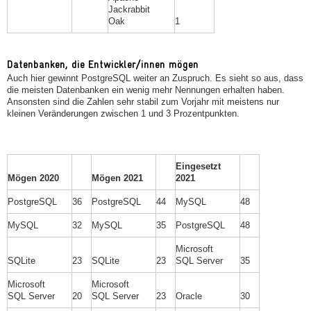
Jackrabbit
Oak
1
Datenbanken, die Entwickler/innen mögen
Auch hier gewinnt PostgreSQL weiter an Zuspruch. Es sieht so aus, dass
die meisten Datenbanken ein wenig mehr Nennungen erhalten haben.
Ansonsten sind die Zahlen sehr stabil zum Vorjahr mit meistens nur
kleinen Veränderungen zwischen 1 und 3 Prozentpunkten.
Eingesetzt
Mögen 2020
Mögen 2021
2021
PostgreSQL
36
PostgreSQL
44
MySQL
48
MySQL
32
MySQL
35
PostgreSQL
48
Microsoft
SQLite
23
SQLite
23
SQL Server
35
Microsoft
Microsoft
SQL Server
20
SQL Server
23
Oracle
30