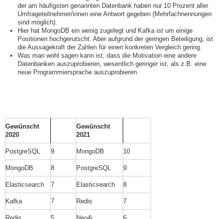
der am häufigsten genannten Datenbank haben nur 10 Prozent aller
Umfrageteilnehmer/innen eine Antwort gegeben (Mehrfachnennungen
sind möglich).
Hier hat MongoDB ein wenig zugelegt und Kafka ist um einige
Positionen hochgerutscht. Aber aufgrund der geringen Beteiligung, ist
die Aussagekraft der Zahlen für einen konkreten Vergleich gering.
Was man wohl sagen kann ist, dass die Motivation eine andere
Datenbanken auszuprobieren, wesentlich geringer ist, als z.B. eine
neue Programmiersprache auszuprobieren.
Gewünscht
Gewünscht
2020
2021
PostgreSQL
9
MongoDB
10
MongoDB
8
PostgreSQL
9
Elasticsearch
7
Elasticsearch
8
Kafka
7
Redis
7
Redis
5
Neo4j
6