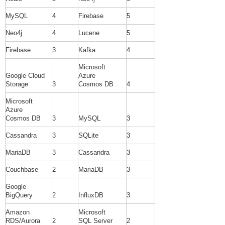
MySQL
4
Firebase
5
Neo4j
4
Lucene
5
Firebase
3
Kafka
4
Microsoft
Google Cloud
Azure
Storage
3
Cosmos DB
4
Microsoft
Azure
Cosmos DB
3
MySQL
3
Cassandra
3
SQLite
3
MariaDB
3
Cassandra
3
Couchbase
2
MariaDB
3
Google
BigQuery
2
InfluxDB
3
Amazon
Microsoft
RDS/Aurora
2
SQL Server
2