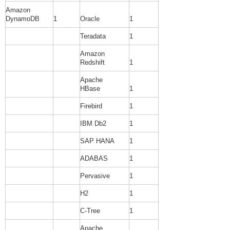
Amazon
DynamoDB
1
Oracle
1
Teradata
1
Amazon
Redshift
1
Apache
HBase
1
Firebird
1
IBM Db2
1
SAP HANA
1
ADABAS
1
Pervasive
1
H2
1
C-Tree
1
Apache