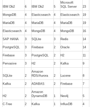
Microsoft
IBM Db2
6
IBM Db2
5
SQL Server
23
MongoDB
4
Elasticsearch
4
Elasticsearch
19
MariaDB
4
MariaDB
4
MariaDB
19
Elasticsearch
4
MongoDB
4
MongoDB
16
SAP HANA
3
SQLite
3
Redis
14
PostgreSQL
3
Firebase
2
Oracle
14
Firebase
3
PostgreSQL
2
H2
11
Pervasive
3
H2
2
Kafka
9
Amazon
SQLite
2
RDS/Aurora
2
Lucene
8
Kafka
2
ADABAS
2
Firebase
7
Amazon
H2
2
DynamoDB
1
Neo4j
5
C-Tree
2
Kafka
1
InfluxDB
4