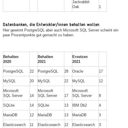
Jackrabbit
Oak
1
Datenbanken, die Entwickler/innen behalten wollen
Hier gewinnt PostgreSQL aber auch Microsoft SQL Server scheint ein
paar Prozentpunkte gut gemacht zu haben.
Behalten
Behalten
Ersetzen
2020
2021
2021
PostgreSQL
22
PostgreSQL
28
Oracle
17
MySQL
20
MySQL
22
MySQL
12
Microsoft
Microsoft
Microsoft
SQL Server
14
SQL Server
17
SQL Server
8
SQLite
14
SQLite
13
IBM Db2
4
MariaDB
12
MariaDB
13
MariaDB
3
Elasticsearch
11
Elasticsearch
12
Elasticsearch
3