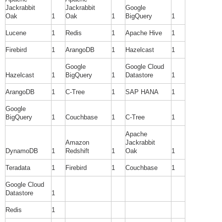
Jackrabbit
Jackrabbit
Google
Oak
1
Oak
1
BigQuery
1
Lucene
1
Redis
1
Apache Hive
1
Firebird
1
ArangoDB
1
Hazelcast
1
Google
Google Cloud
Hazelcast
1
BigQuery
1
Datastore
1
ArangoDB
1
C-Tree
1
SAP HANA
1
Google
BigQuery
1
Couchbase
1
C-Tree
1
Apache
Amazon
Jackrabbit
DynamoDB
1
Redshift
1
Oak
1
Teradata
1
Firebird
1
Couchbase
1
Google Cloud
Datastore
1
Redis
1