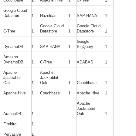
Couchbase
2
Apache Hive
1
C-Tree
1
Google Cloud
Datastore
1
Hazelcast
1
SAP HANA
1
Google Cloud
Google Cloud
C-Tree
1
Datastore
1
Datastore
1
Google
DynamoDB
1
SAP HANA
1
BigQuery
1
Amazon
DynamoDB
1
C-Tree
1
ADABAS
1
Apache
Apache
Jackrabbit
Jackrabbit
Oak
1
Oak
1
Couchbase
1
Apache Hive
1
Couchbase
1
Apache Hive
1
Apache
Jackrabbit
ArangoDB
1
Oak
1
Firebird
1
Pervasive
1