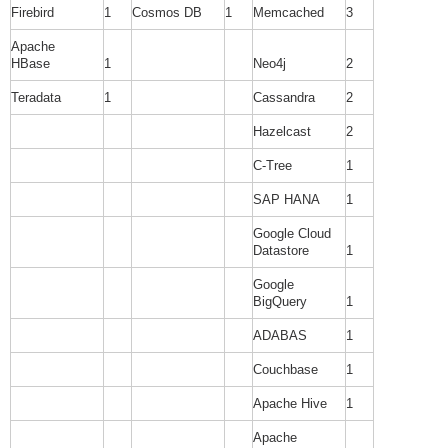
Firebird
1
Cosmos DB
1
Memcached
3
Apache
HBase
1
Neo4j
2
Teradata
1
Cassandra
2
Hazelcast
2
C-Tree
1
SAP HANA
1
Google Cloud
Datastore
1
Google
BigQuery
1
ADABAS
1
Couchbase
1
Apache Hive
1
Apache