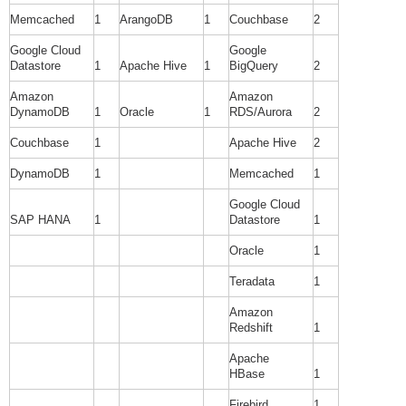
Memcached
1
ArangoDB
1
Couchbase
2
Google Cloud
Google
Datastore
1
Apache Hive
1
BigQuery
2
Amazon
Amazon
DynamoDB
1
Oracle
1
RDS/Aurora
2
Couchbase
1
Apache Hive
2
DynamoDB
1
Memcached
1
Google Cloud
SAP HANA
1
Datastore
1
Oracle
1
Teradata
1
Amazon
Redshift
1
Apache
HBase
1
Firebird
1