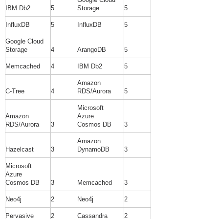
IBM Db2
5
Storage
5
InfluxDB
5
InfluxDB
5
Google Cloud
Storage
4
ArangoDB
5
Memcached
4
IBM Db2
5
Amazon
C-Tree
4
RDS/Aurora
5
Microsoft
Amazon
Azure
RDS/Aurora
3
Cosmos DB
3
Amazon
Hazelcast
3
DynamoDB
3
Microsoft
Azure
Cosmos DB
3
Memcached
3
Neo4j
2
Neo4j
2
Pervasive
2
Cassandra
2