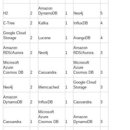
Amazon
H2
2
DynamoDB
1
Neo4j
5
C-Tree
2
Kafka
1
InfluxDB
4
Google Cloud
Storage
2
Lucene
1
ArangoDB
4
Amazon
Amazon
RDS/Aurora
2
Neo4j
1
RDS/Aurora
3
Microsoft
Microsoft
Azure
Azure
Cosmos DB
2
Cassandra
1
Cosmos DB
3
Google Cloud
Neo4j
2
Memcached
1
Storage
3
Amazon
DynamoDB
2
InfluxDB
1
Cassandra
3
Microsoft
Azure
Amazon
Cassandra
1
Cosmos DB
1
DynamoDB
3