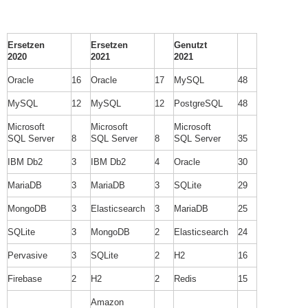
Ersetzen
Ersetzen
Genutzt
2020
2021
2021
Oracle
16
Oracle
17
MySQL
48
MySQL
12
MySQL
12
PostgreSQL
48
Microsoft
Microsoft
Microsoft
SQL Server
8
SQL Server
8
SQL Server
35
IBM Db2
3
IBM Db2
4
Oracle
30
MariaDB
3
MariaDB
3
SQLite
29
MongoDB
3
Elasticsearch
3
MariaDB
25
SQLite
3
MongoDB
2
Elasticsearch
24
Pervasive
3
SQLite
2
H2
16
Firebase
2
H2
2
Redis
15
Amazon