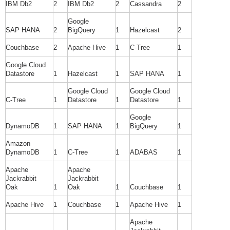
IBM Db2
2
IBM Db2
2
Cassandra
2
Google
SAP HANA
2
BigQuery
1
Hazelcast
2
Couchbase
2
Apache Hive
1
C-Tree
1
Google Cloud
Datastore
1
Hazelcast
1
SAP HANA
1
Google Cloud
Google Cloud
C-Tree
1
Datastore
1
Datastore
1
Google
DynamoDB
1
SAP HANA
1
BigQuery
1
Amazon
DynamoDB
1
C-Tree
1
ADABAS
1
Apache
Apache
Jackrabbit
Jackrabbit
Oak
1
Oak
1
Couchbase
1
Apache Hive
1
Couchbase
1
Apache Hive
1
Apache