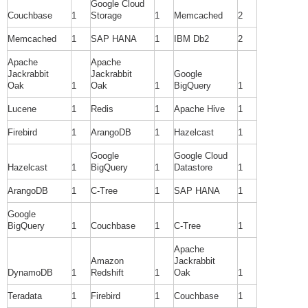
Google Cloud
Couchbase
1
Storage
1
Memcached
2
Memcached
1
SAP HANA
1
IBM Db2
2
Apache
Apache
Jackrabbit
Jackrabbit
Google
Oak
1
Oak
1
BigQuery
1
Lucene
1
Redis
1
Apache Hive
1
Firebird
1
ArangoDB
1
Hazelcast
1
Google
Google Cloud
Hazelcast
1
BigQuery
1
Datastore
1
ArangoDB
1
C-Tree
1
SAP HANA
1
Google
BigQuery
1
Couchbase
1
C-Tree
1
Apache
Amazon
Jackrabbit
DynamoDB
1
Redshift
1
Oak
1
Teradata
1
Firebird
1
Couchbase
1