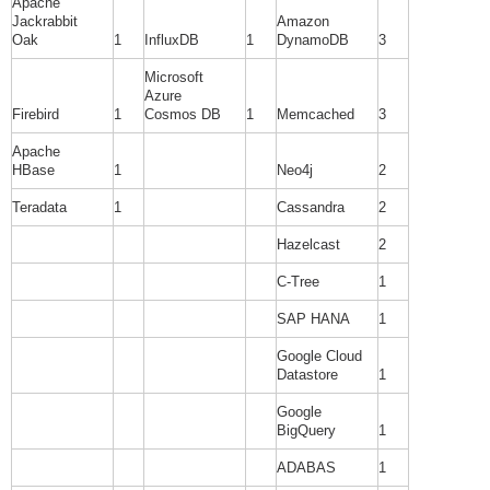
Apache
Jackrabbit
Amazon
Oak
1
InfluxDB
1
DynamoDB
3
Microsoft
Azure
Firebird
1
Cosmos DB
1
Memcached
3
Apache
HBase
1
Neo4j
2
Teradata
1
Cassandra
2
Hazelcast
2
C-Tree
1
SAP HANA
1
Google Cloud
Datastore
1
Google
BigQuery
1
ADABAS
1