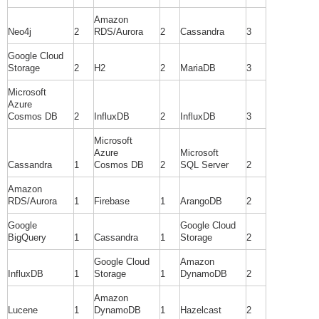
Amazon
Neo4j
2
RDS/Aurora
2
Cassandra
3
Google Cloud
Storage
2
H2
2
MariaDB
3
Microsoft
Azure
Cosmos DB
2
InfluxDB
2
InfluxDB
3
Microsoft
Azure
Microsoft
Cassandra
1
Cosmos DB
2
SQL Server
2
Amazon
RDS/Aurora
1
Firebase
1
ArangoDB
2
Google
Google Cloud
BigQuery
1
Cassandra
1
Storage
2
Google Cloud
Amazon
InfluxDB
1
Storage
1
DynamoDB
2
Amazon
Lucene
1
DynamoDB
1
Hazelcast
2