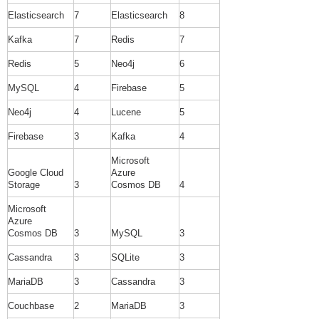
Elasticsearch
7
Elasticsearch
8
Kafka
7
Redis
7
Redis
5
Neo4j
6
MySQL
4
Firebase
5
Neo4j
4
Lucene
5
Firebase
3
Kafka
4
Microsoft
Google Cloud
Azure
Storage
3
Cosmos DB
4
Microsoft
Azure
Cosmos DB
3
MySQL
3
Cassandra
3
SQLite
3
MariaDB
3
Cassandra
3
Couchbase
2
MariaDB
3