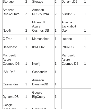
Storage
2
Storage
2
DynamoDB
1
Amazon
Amazon
RDS/Aurora
2
RDS/Aurora
2
ADABAS
1
Microsoft
Apache
Azure
Jackrabbit
Neo4j
2
Cosmos DB
1
Oak
1
C-Tree
1
Memcached
1
Lucene
1
Hazelcast
1
IBM Db2
1
InfluxDB
1
Microsoft
Microsoft
Azure
Azure
Cosmos DB
1
Neo4j
1
Cosmos DB
1
IBM Db2
1
Cassandra
1
Amazon
Cassandra
1
DynamoDB
1
Google
DynamoDB
1
BigQuery
1
Google