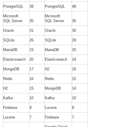
PostgreSQL
39
PostgreSQL
48
Microsoft
Microsoft
SQL Server
35
SQL Server
35
Oracle
31
Oracle
30
SQLite
26
SQLite
29
MariaDB
23
MariaDB
25
Elasticsearch
20
Elasticsearch
24
MongoDB
17
H2
16
Redis
16
Redis
15
H2
15
MongoDB
14
Kafka
10
Kafka
10
Firebase
9
Lucene
8
Lucene
7
Firebase
7
Google Cloud