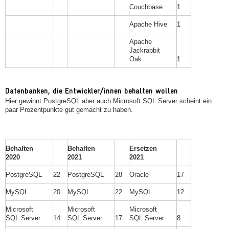
Couchbase
1
Apache Hive
1
Apache
Jackrabbit
Oak
1
Datenbanken, die Entwickler/innen behalten wollen
Hier gewinnt PostgreSQL aber auch Microsoft SQL Server scheint ein
paar Prozentpunkte gut gemacht zu haben.
Behalten
Behalten
Ersetzen
2020
2021
2021
PostgreSQL
22
PostgreSQL
28
Oracle
17
MySQL
20
MySQL
22
MySQL
12
Microsoft
Microsoft
Microsoft
SQL Server
14
SQL Server
17
SQL Server
8