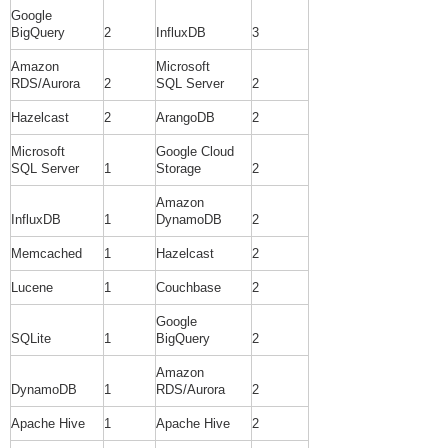
Google
BigQuery
2
InfluxDB
3
Amazon
Microsoft
RDS/Aurora
2
SQL Server
2
Hazelcast
2
ArangoDB
2
Microsoft
Google Cloud
SQL Server
1
Storage
2
Amazon
InfluxDB
1
DynamoDB
2
Memcached
1
Hazelcast
2
Lucene
1
Couchbase
2
Google
SQLite
1
BigQuery
2
Amazon
DynamoDB
1
RDS/Aurora
2
Apache Hive
1
Apache Hive
2