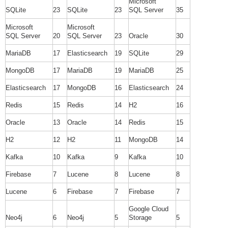
Microsoft
SQLite
23
SQLite
23
SQL Server
35
Microsoft
Microsoft
SQL Server
20
SQL Server
23
Oracle
30
MariaDB
17
Elasticsearch
19
SQLite
29
MongoDB
17
MariaDB
19
MariaDB
25
Elasticsearch
17
MongoDB
16
Elasticsearch
24
Redis
15
Redis
14
H2
16
Oracle
13
Oracle
14
Redis
15
H2
12
H2
11
MongoDB
14
Kafka
10
Kafka
9
Kafka
10
Firebase
7
Lucene
8
Lucene
8
Lucene
6
Firebase
7
Firebase
7
Google Cloud
Neo4j
6
Neo4j
5
Storage
5