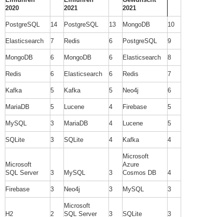
2020
2021
2021
PostgreSQL
14
PostgreSQL
13
MongoDB
10
Elasticsearch
7
Redis
6
PostgreSQL
9
MongoDB
6
MongoDB
6
Elasticsearch
8
Redis
6
Elasticsearch
6
Redis
7
Kafka
5
Kafka
5
Neo4j
6
MariaDB
5
Lucene
4
Firebase
5
MySQL
3
MariaDB
4
Lucene
5
SQLite
3
SQLite
4
Kafka
4
Microsoft
Microsoft
Azure
SQL Server
3
MySQL
3
Cosmos DB
4
Firebase
3
Neo4j
3
MySQL
3
Microsoft
H2
2
SQL Server
3
SQLite
3