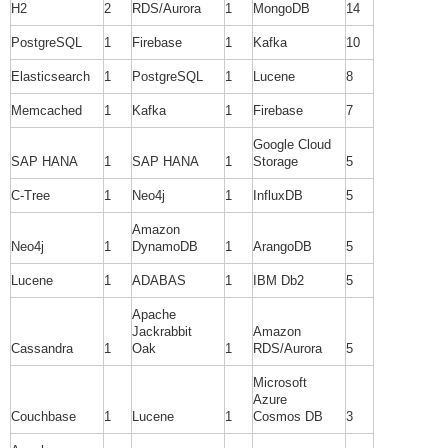
H2
2
RDS/Aurora
1
MongoDB
14
PostgreSQL
1
Firebase
1
Kafka
10
Elasticsearch
1
PostgreSQL
1
Lucene
8
Memcached
1
Kafka
1
Firebase
7
Google Cloud
SAP HANA
1
SAP HANA
1
Storage
5
C-Tree
1
Neo4j
1
InfluxDB
5
Amazon
Neo4j
1
DynamoDB
1
ArangoDB
5
Lucene
1
ADABAS
1
IBM Db2
5
Apache
Jackrabbit
Amazon
Cassandra
1
Oak
1
RDS/Aurora
5
Microsoft
Azure
Couchbase
1
Lucene
1
Cosmos DB
3