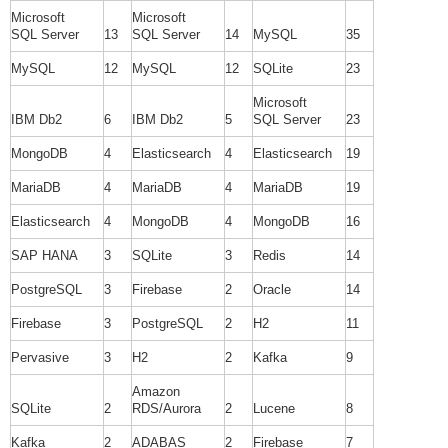
Microsoft
Microsoft
SQL Server
13
SQL Server
14
MySQL
35
MySQL
12
MySQL
12
SQLite
23
Microsoft
IBM Db2
6
IBM Db2
5
SQL Server
23
MongoDB
4
Elasticsearch
4
Elasticsearch
19
MariaDB
4
MariaDB
4
MariaDB
19
Elasticsearch
4
MongoDB
4
MongoDB
16
SAP HANA
3
SQLite
3
Redis
14
PostgreSQL
3
Firebase
2
Oracle
14
Firebase
3
PostgreSQL
2
H2
11
Pervasive
3
H2
2
Kafka
9
Amazon
SQLite
2
RDS/Aurora
2
Lucene
8
Kafka
2
ADABAS
2
Firebase
7