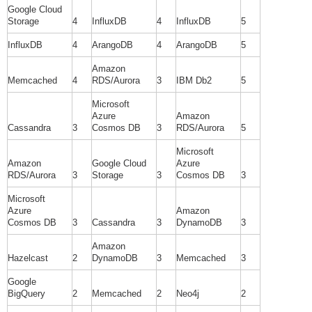
Google Cloud
Storage
4
InfluxDB
4
InfluxDB
5
InfluxDB
4
ArangoDB
4
ArangoDB
5
Amazon
Memcached
4
RDS/Aurora
3
IBM Db2
5
Microsoft
Azure
Amazon
Cassandra
3
Cosmos DB
3
RDS/Aurora
5
Microsoft
Amazon
Google Cloud
Azure
RDS/Aurora
3
Storage
3
Cosmos DB
3
Microsoft
Azure
Amazon
Cosmos DB
3
Cassandra
3
DynamoDB
3
Amazon
Hazelcast
2
DynamoDB
3
Memcached
3
Google
BigQuery
2
Memcached
2
Neo4j
2