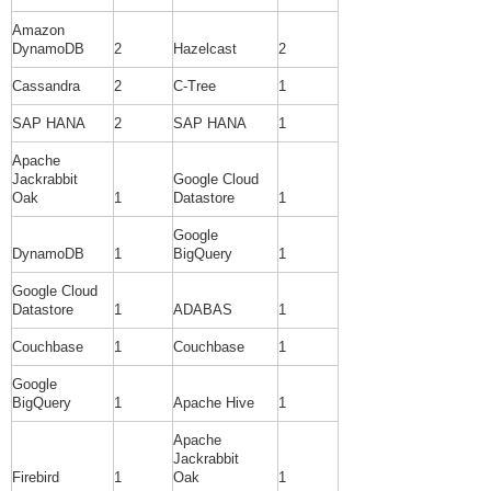
Amazon
DynamoDB
2
Hazelcast
2
Cassandra
2
C-Tree
1
SAP HANA
2
SAP HANA
1
Apache
Jackrabbit
Google Cloud
Oak
1
Datastore
1
Google
DynamoDB
1
BigQuery
1
Google Cloud
Datastore
1
ADABAS
1
Couchbase
1
Couchbase
1
Google
BigQuery
1
Apache Hive
1
Apache
Jackrabbit
Firebird
1
Oak
1