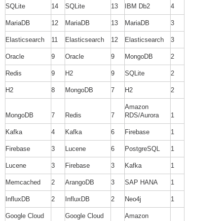
SQLite
14
SQLite
13
IBM Db2
4
MariaDB
12
MariaDB
13
MariaDB
3
Elasticsearch
11
Elasticsearch
12
Elasticsearch
3
Oracle
9
Oracle
9
MongoDB
2
Redis
9
H2
9
SQLite
2
H2
8
MongoDB
7
H2
2
Amazon
MongoDB
7
Redis
7
RDS/Aurora
1
Kafka
4
Kafka
6
Firebase
1
Firebase
3
Lucene
6
PostgreSQL
1
Lucene
3
Firebase
3
Kafka
1
Memcached
2
ArangoDB
3
SAP HANA
1
InfluxDB
2
InfluxDB
2
Neo4j
1
Google Cloud
Google Cloud
Amazon