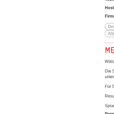
Host
Firm
Des
All
ME
Wälz
Die 
unter
Für 
Resu
Spra
Prei