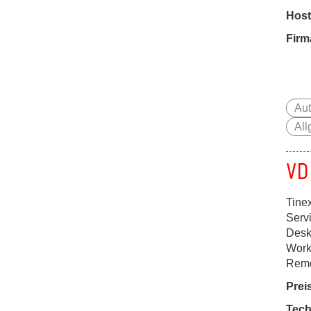
Host
Firm
Aut
Al
VD
Tine
Servi
Desk
Work
Remo
Prei
Tech