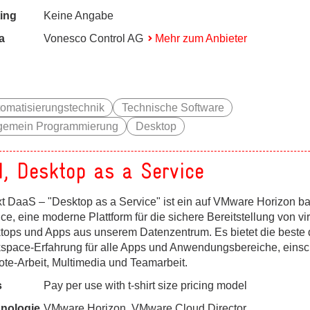
ing
Keine Angabe
a
Vonesco Control AG
Mehr zum Anbieter
omatisierungstechnik
Technische Software
lgemein Programmierung
Desktop
I, Desktop as a Service
xt DaaS – "Desktop as a Service" ist ein auf VMware Horizon b
ce, eine moderne Plattform für die sichere Bereitstellung von vir
tops und Apps aus unserem Datenzentrum. Es bietet die beste d
space-Erfahrung für alle Apps und Anwendungsbereiche, einsch
te-Arbeit, Multimedia und Teamarbeit.
s
Pay per use with t-shirt size pricing model
nologie
VMware Horizon, VMware Cloud Director