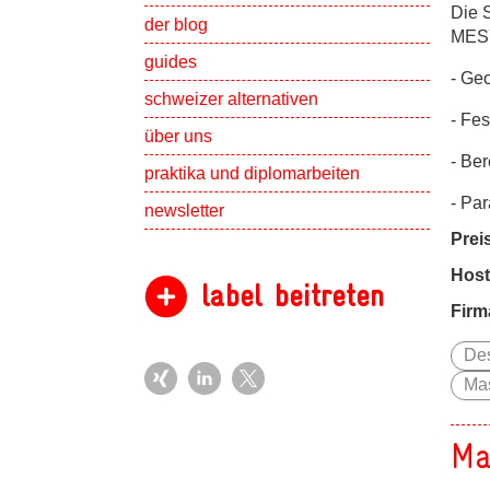
Die 
der blog
MESY
guides
- Ge
schweizer alternativen
- Fes
Show subpa
über uns
- Be
Show subpa
praktika und diplomarbeiten
- Pa
newsletter
Prei
Host
label beitreten
Firm
De
Mas
Ma