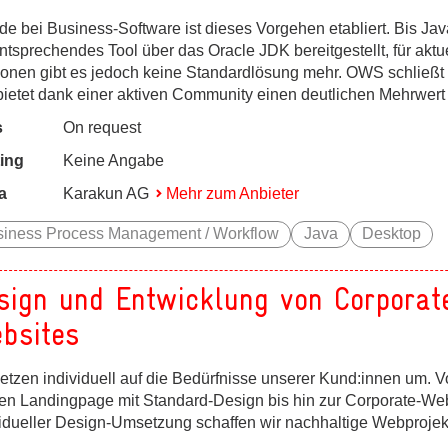
de bei Business-Software ist dieses Vorgehen etabliert. Bis Ja
ntsprechendes Tool über das Oracle JDK bereitgestellt, für aktu
ionen gibt es jedoch keine Standardlösung mehr. OWS schließt
bietet dank einer aktiven Community einen deutlichen Mehrwert 
s
On request
ing
Keine Angabe
a
Karakun AG
Mehr zum Anbieter
siness Process Management / Workflow
Java
Desktop
sign und Entwicklung von Corporat
bsites
setzen individuell auf die Bedürfnisse unserer Kund:innen um. V
nen Landingpage mit Standard-Design bis hin zur Corporate-Web
vidueller Design-Umsetzung schaffen wir nachhaltige Webprojek