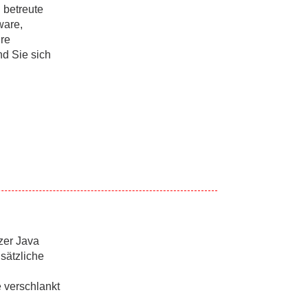
 betreute
ware,
hre
nd Sie sich
zer Java
sätzliche
 verschlankt