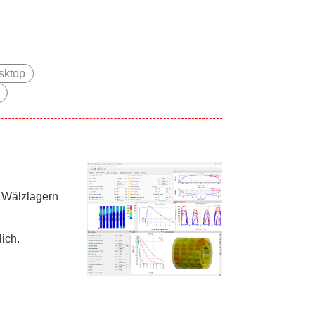
sktop
n Wälzlagern
ich.