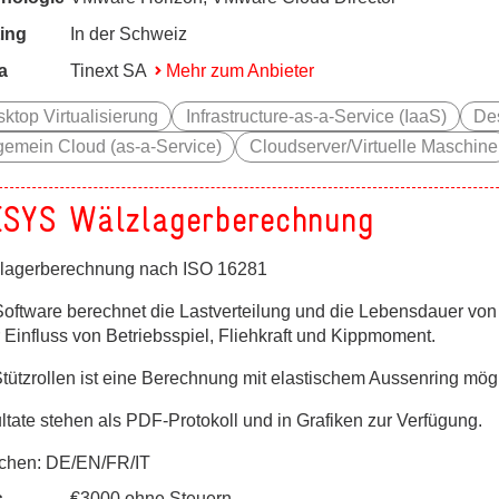
ing
In der Schweiz
a
Tinext SA
Mehr zum Anbieter
ktop Virtualisierung
Infrastructure-as-a-Service (IaaS)
De
gemein Cloud (as-a-Service)
Cloudserver/Virtuelle Maschine
SYS Wälzlagerberechnung
lagerberechnung nach ISO 16281
Software berechnet die Lastverteilung und die Lebensdauer vo
 Einfluss von Betriebsspiel, Fliehkraft und Kippmoment.
Stützrollen ist eine Berechnung mit elastischem Aussenring mögl
ltate stehen als PDF-Protokoll und in Grafiken zur Verfügung.
chen: DE/EN/FR/IT
s
€3000 ohne Steuern