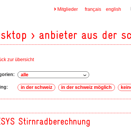
Mitglieder
français
english
sktop > anbieter aus der s
ück zur übersicht
ges
gorien:
ges
ing:
in der schweiz
in der schweiz möglich
kein
ges
ges
SYS Stirnradberechnung
ges