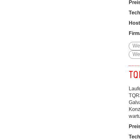
Prei
Tech
Host
Firm
We
We
TQ
Lauf
TQR3
Galv
Konz
wart
Prei
Tech