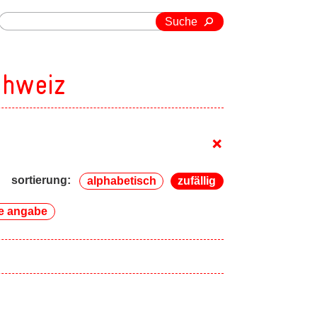
Suche
chweiz
+
sortierung:
alphabetisch
zufällig
e angabe