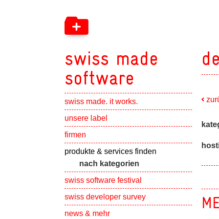
swiss made
de
software
zur
swiss made. it works.
Show subpa
unsere label
kate
Show subpa
firmen
host
Show subpa
produkte & services finden
nach kategorien
swiss software festival
Show subpa
swiss developer survey
ME
Show subpa
news & mehr