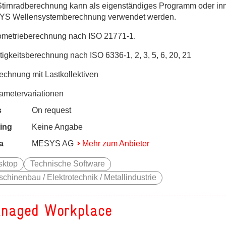
Stirnradberechnung kann als eigenständiges Programm oder inn
S Wellensystemberechnung verwendet werden.
ometrieberechnung nach ISO 21771-1.
tigkeitsberechnung nach ISO 6336-1, 2, 3, 5, 6, 20, 21
ges
rechnung mit Lastkollektiven
ges
rametervariationen
s
On request
ing
Keine Angabe
a
MESYS AG
Mehr zum Anbieter
sktop
Technische Software
chinenbau / Elektrotechnik / Metallindustrie
naged Workplace