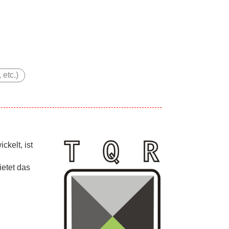
etc.)
kelt, ist
ietet das