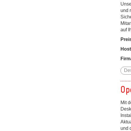
Unse
und 
Siche
Mitar
auf I
Prei
Host
Firm
De
Op
Mit 
Desk
Insta
Aktu
und d