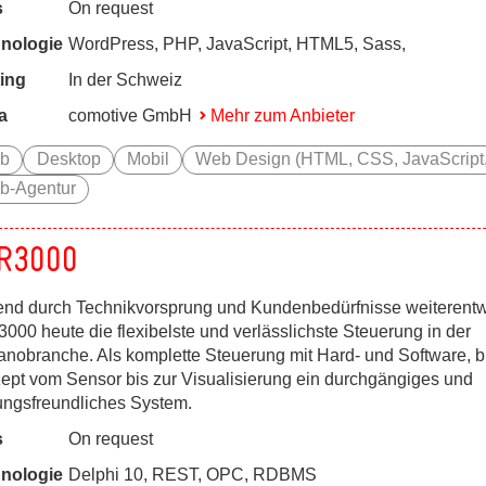
s
On request
nologie
WordPress, PHP, JavaScript, HTML5, Sass,
ing
In der Schweiz
a
comotive GmbH
Mehr zum Anbieter
b
Desktop
Mobil
Web Design (HTML, CSS, JavaScript, 
b-Agentur
R3000
end durch Technikvorsprung und Kundenbedürfnisse weiterentwic
000 heute die flexibelste und verlässlichste Steuerung in der
anobranche. Als komplette Steuerung mit Hard- und Software, b
ept vom Sensor bis zur Visualisierung ein durchgängiges und
ungsfreundliches System.
s
On request
nologie
Delphi 10, REST, OPC, RDBMS