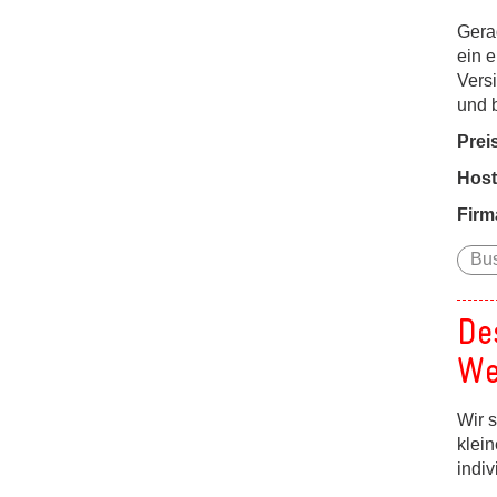
Gera
ein e
Vers
und 
Prei
Host
Firm
Bu
De
We
Wir 
klei
indi