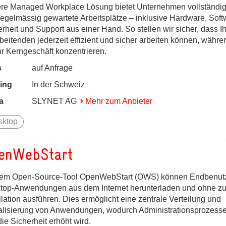
re Managed Workplace Lösung bietet Unternehmen vollständig
regelmässig gewartete Arbeitsplätze – inklusive Hardware, Soft
rheit und Support aus einer Hand. So stellen wir sicher, dass I
beitenden jederzeit effizient und sicher arbeiten können, währe
hr Kerngeschäft konzentrieren.
s
auf Anfrage
ing
In der Schweiz
a
SLYNET AG
Mehr zum Anbieter
sktop
enWebStart
dem Open-Source-Tool OpenWebStart (OWS) können Endbenut
top-Anwendungen aus dem Internet herunterladen und ohne zu
llation ausführen. Dies ermöglicht eine zentrale Verteilung und
alisierung von Anwendungen, wodurch Administrationsprozesse
ie Sicherheit erhöht wird.