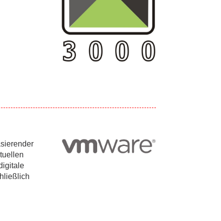
asierender
tuellen
igitale
ließlich