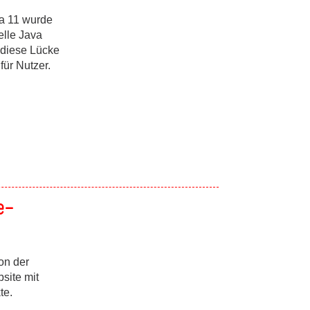
va 11 wurde
elle Java
 diese Lücke
für Nutzer.
e-
on der
site mit
te.