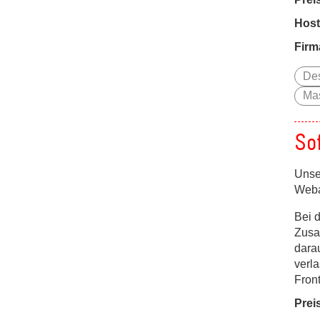
Host
Firm
De
Mas
So
Unse
Weba
Bei d
Zusa
darau
verl
Fron
Prei