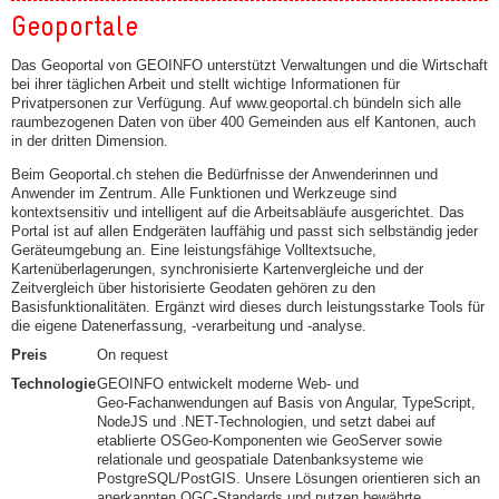
Geoportale
Das Geoportal von GEOINFO unterstützt Verwaltungen und die Wirtschaft
bei ihrer täglichen Arbeit und stellt wichtige Informationen für
Privatpersonen zur Verfügung. Auf www.geoportal.ch bündeln sich alle
raumbezogenen Daten von über 400 Gemeinden aus elf Kantonen, auch
in der dritten Dimension.
Beim Geoportal.ch stehen die Bedürfnisse der Anwenderinnen und
Anwender im Zentrum. Alle Funktionen und Werkzeuge sind
kontextsensitiv und intelligent auf die Arbeitsabläufe ausgerichtet. Das
Portal ist auf allen Endgeräten lauffähig und passt sich selbständig jeder
Geräteumgebung an. Eine leistungsfähige Volltextsuche,
Kartenüberlagerungen, synchronisierte Kartenvergleiche und der
Zeitvergleich über historisierte Geodaten gehören zu den
Basisfunktionalitäten. Ergänzt wird dieses durch leistungsstarke Tools für
die eigene Datenerfassung, -verarbeitung und -analyse.
Preis
On request
Technologie
GEOINFO entwickelt moderne Web‑ und
Geo‑Fachanwendungen auf Basis von Angular, TypeScript,
NodeJS und .NET‑Technologien, und setzt dabei auf
etablierte OSGeo‑Komponenten wie GeoServer sowie
relationale und geospatiale Datenbanksysteme wie
PostgreSQL/PostGIS. Unsere Lösungen orientieren sich an
anerkannten OGC‑Standards und nutzen bewährte