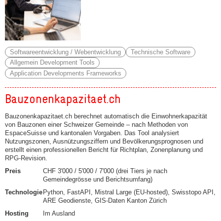
Softwareentwicklung / Webentwicklung
Technische Software
Allgemein Development Tools
Application Developments Frameworks
Bauzonenkapazitaet.ch
Bauzonenkapazitaet.ch berechnet automatisch die Einwohnerkapazität
von Bauzonen einer Schweizer Gemeinde – nach Methoden von
EspaceSuisse und kantonalen Vorgaben. Das Tool analysiert
Nutzungszonen, Ausnützungsziffern und Bevölkerungsprognosen und
erstellt einen professionellen Bericht für Richtplan, Zonenplanung und
RPG-Revision.
Preis
CHF 3'000 / 5'000 / 7'000 (drei Tiers je nach
Gemeindegrösse und Berichtsumfang)
Technologie
Python, FastAPI, Mistral Large (EU-hosted), Swisstopo API,
ARE Geodienste, GIS-Daten Kanton Zürich
Hosting
Im Ausland