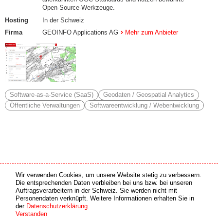
Open‑Source‑Werkzeuge.
Hosting
In der Schweiz
Firma
GEOINFO Applications AG
Mehr zum Anbieter
Software-as-a-Service (SaaS)
Geodaten / Geospatial Analytics
Öffentliche Verwaltungen
Softwareentwicklung / Webentwicklung
Wir verwenden Cookies, um unsere Website stetig zu verbessern.
Medien Partner
Online Partner
Die entsprechenden Daten verbleiben bei uns bzw. bei unseren
Auftragsverarbeitern in der Schweiz. Sie werden nicht mit
Personendaten verknüpft. Weitere Informationen erhalten Sie in
copyright © 2026 by swiss made software gmbh, Switzerland - all rights reserved.
der
Datenschutzerklärung
.
Verstanden