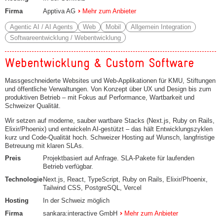
Firma
Apptiva AG
Mehr zum Anbieter
Agentic AI / AI Agents
Web
Mobil
Allgemein Integration
Softwareentwicklung / Webentwicklung
Webentwicklung & Custom Software
Massgeschneiderte Websites und Web-Applikationen für KMU, Stiftungen
und öffentliche Verwaltungen. Von Konzept über UX und Design bis zum
produktiven Betrieb – mit Fokus auf Performance, Wartbarkeit und
Schweizer Qualität.
Wir setzen auf moderne, sauber wartbare Stacks (Next.js, Ruby on Rails,
Elixir/Phoenix) und entwickeln AI-gestützt – das hält Entwicklungszyklen
kurz und Code-Qualität hoch. Schweizer Hosting auf Wunsch, langfristige
Betreuung mit klaren SLAs.
Preis
Projektbasiert auf Anfrage. SLA-Pakete für laufenden
Betrieb verfügbar.
Technologie
Next.js, React, TypeScript, Ruby on Rails, Elixir/Phoenix,
Tailwind CSS, PostgreSQL, Vercel
Hosting
In der Schweiz möglich
Firma
sankara:interactive GmbH
Mehr zum Anbieter