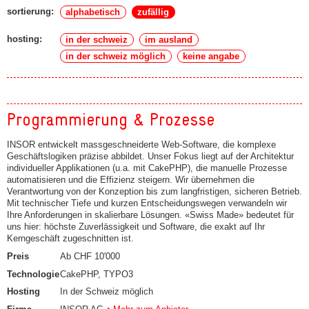
sortierung:
alphabetisch
zufällig
hosting:
in der schweiz
im ausland
in der schweiz möglich
keine angabe
Programmierung & Prozesse
INSOR entwickelt massgeschneiderte Web-Software, die komplexe
Geschäftslogiken präzise abbildet. Unser Fokus liegt auf der Architektur
individueller Applikationen (u.a. mit CakePHP), die manuelle Prozesse
automatisieren und die Effizienz steigern. Wir übernehmen die
Verantwortung von der Konzeption bis zum langfristigen, sicheren Betrieb.
Mit technischer Tiefe und kurzen Entscheidungswegen verwandeln wir
Ihre Anforderungen in skalierbare Lösungen. «Swiss Made» bedeutet für
uns hier: höchste Zuverlässigkeit und Software, die exakt auf Ihr
Kerngeschäft zugeschnitten ist.
Preis
Ab CHF 10'000
Technologie
CakePHP, TYPO3
Hosting
In der Schweiz möglich