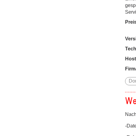
gespe
Servi
Prei
Vers
Tech
Host
Firm
Do
We
Nach
-Dat