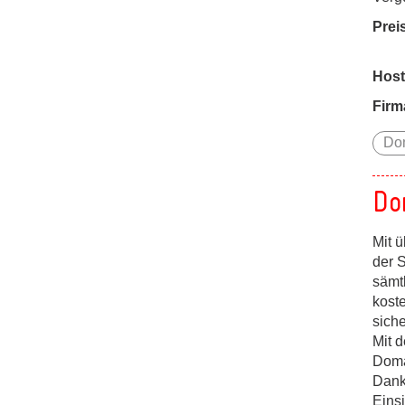
Prei
Host
Firm
Do
Do
Mit ü
der 
sämt
kost
siche
Mit 
Doma
Dank
Einsi