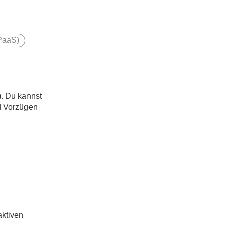
(PaaS)
. Du kannst
d Vorzügen
aktiven