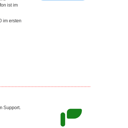
on ist im
0 im ersten
m Support.