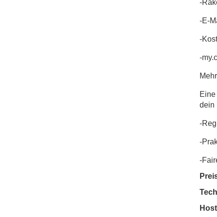
-Rak
-E-Ma
-Kos
-my.c
Mehr
Eine 
dein
-Regi
-Pra
-Fair
Prei
Tech
Host