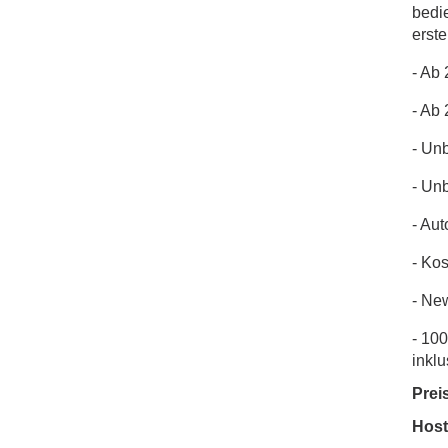
bedi
erste
- Ab
- Ab
- Unb
- Un
- Au
- Kos
- Ne
- 10
inklu
Prei
Host