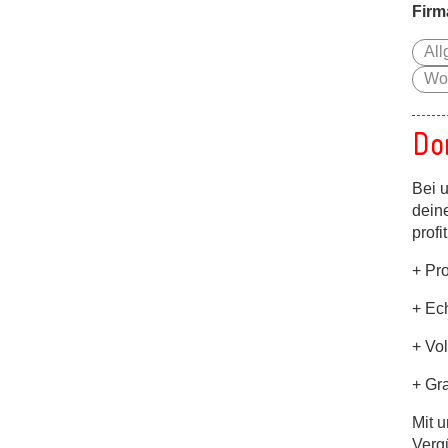
Firm
All
Wo
Do
Bei 
dein
profi
+ Pr
+ Ech
+ Vo
+ Gr
Mit u
Verg