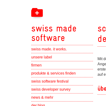
swiss made
sc
software
de
swiss made. it works.
Show subpa
unsere label
Mit d
Ange
Show subpa
firmen
erst
Show subpa
produkte & services finden
auf 
swiss software festival
übe
Show subpa
swiss developer survey
Show subpa
news & mehr
der blog