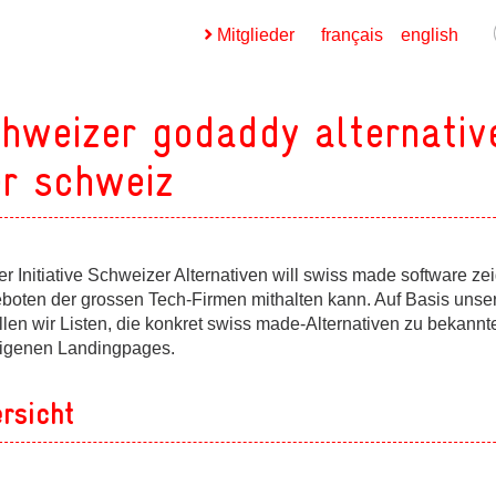
Mitglieder
français
english
hweizer godaddy alternativ
r schweiz
ges
er Initiative Schweizer Alternativen will swiss made software z
boten der grossen Tech-Firmen mithalten kann. Auf Basis unse
ges
ellen wir Listen, die konkret swiss made-Alternativen zu bekann
ges
eigenen Landingpages.
rsicht
ges
ges