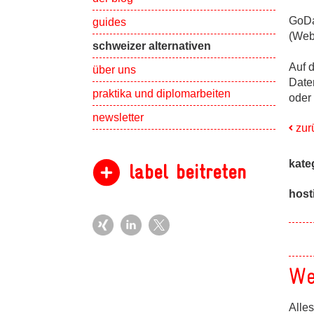
GoDa
guides
(Web
schweizer alternativen
Auf 
Show subpa
über uns
Date
Show subpa
praktika und diplomarbeiten
oder
newsletter
zur
kate
label beitreten
host
We
Alles