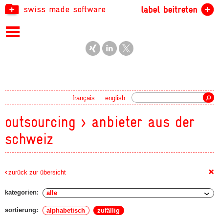
swiss made software
label beitreten
Suche
français
english
outsourcing > anbieter aus der
schweiz
+
zurück zur übersicht
kategorien:
sortierung:
alphabetisch
zufällig