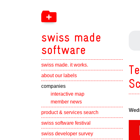
swiss made
software
swiss made. it works.
Te
Show subpa
about our labels
S
Show subpa
companies
interactive map
member news
Wedn
Show subpa
product & services search
swiss software festival
Show subpa
swiss developer survey