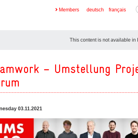
Members
deutsch
français
This content is not available in
amwork – Umstellung Proje
ges
crum
ges
esday 03.11.2021
ges
ges