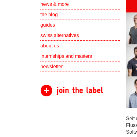
Show subpa
news & more
the blog
guides
swiss alternatives
Show subpa
about us
Show subpa
internships and masters
newsletter
join the label
Seit 
Fluss
Soft