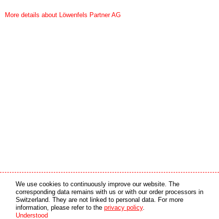
More details about Löwenfels Partner AG
Media partner
Online partner
We use cookies to continuously improve our website. The
corresponding data remains with us or with our order processors in
Switzerland. They are not linked to personal data. For more
copyright © 2026 by swiss made software gmbh, Switzerland - all rights reserved.
information, please refer to the
privacy policy
.
Understood