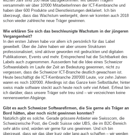
letzten Jahr sind 100 neue dazugekommen. Mit diesen Trägern
versammeln wir über 10'000 MitarbeiterInnen der ICT-Kernbranche und
haben über 600 Produkte und Dienstleistungen deklariert. Ich bin
überzeugt, dass das Wachstum weitergeht, denn wir konnten auch 2018
schon wieder zahlreiche neue Träger gewinnen.
Wie erklären Sie sich das beschleunigte Wachstum in der jüngeren
Vergangenheit?
In den ersten Jahren habe vor allem ich persönlich für das Label
geweibelt. Über die Jahre haben wir aber unsere Strukturen
professionalisiert, sind aktiver geworden mit gedruckten und digitalen
Publikationen, Events und mehr. Entsprechend hat die Sichtbarkeit des
Labels auch zugenommen. Ausserdem hat die Idee eines Schweizer
Softwarelabels im Laufe der Zeit an Bedeutung gewonnen, nicht zu
vergessen, dass die Schweizer ICT-Branche deutlich gewachsen ist.
Heute beschäftigt die ICT-Kernbranche 200'000 Leute, vor zehn Jahren
waren es noch 100'000. Allerdings ist das Ganze kein Selbstläufer, hinter
swiss made software steckt auch heute noch sehr viel Arbeit. Erfreut bin
ich darüber, dass unsere Träger sehr treu sind – wir verzeichnen keine
nennenswerten Abgänge.
Gibt es auch Schweizer Softwarefirmen, die Sie gerne als Träger an
Bord hätten, aber noch nicht gewinnen konnten?
Natürlich gibt es solche. Gerade grössere Anbieter wie Swisscom, die
Schweizerische Post, die Credit Suisse oder UBS, die im B2C-Bereich
sehr aktiv sind, würden wir gerne für uns gewinnen. Und ich bin
überzeugt, dass wir das über kurz oder lang auch schaffen – wir werden