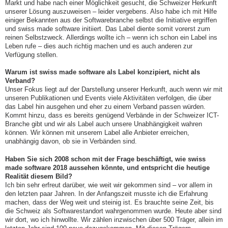
Markt und habe nach einer Möglichkeit gesucht, die Schweizer Herkunft
unserer Lösung auszuweisen – leider vergebens. Also habe ich mit Hilfe
einiger Bekannten aus der Softwarebranche selbst die Initiative ergriffen
und swiss made software initiiert. Das Label diente somit vorerst zum
reinen Selbstzweck. Allerdings wollte ich – wenn ich schon ein Label ins
Leben rufe – dies auch richtig machen und es auch anderen zur
Verfügung stellen.
Warum ist swiss made software als Label konzipiert, nicht als
Verband?
Unser Fokus liegt auf der Darstellung unserer Herkunft, auch wenn wir mit
unseren Publikationen und Events viele Aktivitäten verfolgen, die über
das Label hin ausgehen und eher zu einem Verband passen würden.
Kommt hinzu, dass es bereits genügend Verbände in der Schweizer ICT-
Branche gibt und wir als Label auch unsere Unabhängigkeit wahren
können. Wir können mit unserem Label alle Anbieter erreichen,
unabhängig davon, ob sie in Verbänden sind.
Haben Sie sich 2008 schon mit der Frage beschäftigt, wie swiss
made software 2018 aussehen könnte, und entspricht die heutige
Realität diesem Bild?
Ich bin sehr erfreut darüber, wie weit wir gekommen sind – vor allem in
den letzten paar Jahren. In der Anfangszeit musste ich die Erfahrung
machen, dass der Weg weit und steinig ist. Es brauchte seine Zeit, bis
die Schweiz als Softwarestandort wahrgenommen wurde. Heute aber sind
wir dort, wo ich hinwollte. Wir zählen inzwischen über 500 Träger, allein im