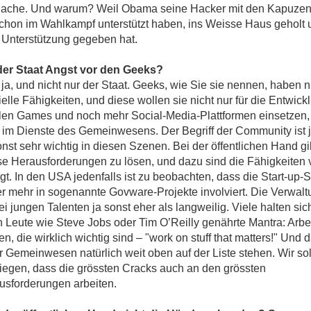
Sache. Und warum? Weil Obama seine Hacker mit den Kapuzenpu
schon im Wahlkampf unterstützt haben, ins Weisse Haus geholt 
e Unterstützung gegeben hat.
der Staat Angst vor den Geeks?
ja, und nicht nur der Staat. Geeks, wie Sie sie nennen, haben 
elle Fähigkeiten, und diese wollen sie nicht nur für die Entwick
ialen Games und noch mehr Social-Media-Plattformen einsetzen
 im Dienste des Gemeinwesens. Der Begriff der Community ist j
st sehr wichtig in diesen Szenen. Bei der öffentlichen Hand gi
se Herausforderungen zu lösen, und dazu sind die Fähigkeiten
gt. In den USA jedenfalls ist zu beobachten, dass die Start-up-
r mehr in sogenannte Govware-Projekte involviert. Die Verwa
bei jungen Talenten ja sonst eher als langweilig. Viele halten si
h Leute wie Steve Jobs oder Tim O’Reilly genährte Mantra: Arbei
n, die wirklich wichtig sind – "work on stuff that matters!" Und
 Gemeinwesen natürlich weit oben auf der Liste stehen. Wir sol
riegen, dass die grössten Cracks auch an den grössten
usforderungen arbeiten.