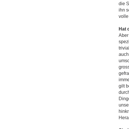
die 
ihn 
voll
Hat 
Aber 
spezi
triv
auch
umson
gros
gefra
imme
gilt 
durc
Dinge
unser
hink
Hera