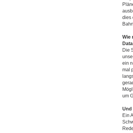
Plän
ausb
dies
Bahn
Wie 
Data
Die S
unse
ein 
mal 
lang
gera
Mögl
um Ge
Und 
Ein 
Schw
Rede