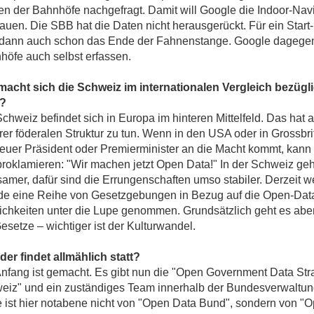
en der Bahnhöfe nachgefragt. Damit will Google die Indoor-Nav
auen. Die SBB hat die Daten nicht herausgerückt. Für ein Start
 dann auch schon das Ende der Fahnenstange. Google dagegen
höfe auch selbst erfassen.
macht sich die Schweiz im internationalen Vergleich bezüg
?
chweiz befindet sich in Europa im hinteren Mittelfeld. Das hat 
rer föderalen Struktur zu tun. Wenn in den USA oder in Grossbr
neuer Präsident oder Premierminister an die Macht kommt, kann 
proklamieren: "Wir machen jetzt Open Data!" In der Schweiz geh
samer, dafür sind die Errungenschaften umso stabiler. Derzeit 
de eine Reihe von Gesetzgebungen in Bezug auf die Open-Dat
ichkeiten unter die Lupe genommen. Grundsätzlich geht es aber
setze – wichtiger ist der Kulturwandel.
der findet allmählich statt?
Anfang ist gemacht. Es gibt nun die "Open Government Data Str
eiz" und ein zuständiges Team innerhalb der Bundesverwaltun
 ist hier notabene nicht von "Open Data Bund", sondern von "