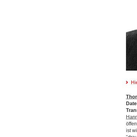
Hi
Thom
Date
Tran
Hann
öffe
ist w