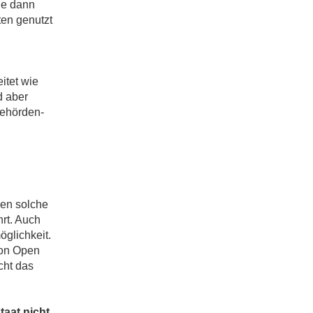
die dann
en genutzt
itet wie
d aber
Behörden-
ben solche
hrt. Auch
glichkeit.
von Open
cht das
taat nicht