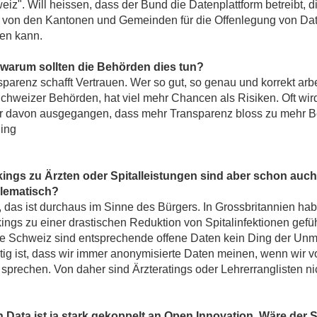
iz". Will heissen, dass der Bund die Datenplattform betreibt, 
 von den Kantonen und Gemeinden für die Offenlegung von Dat
en kann.
warum sollten die Behörden dies tun?
parenz schafft Vertrauen. Wer so gut, so genau und korrekt arbe
Schweizer Behörden, hat viel mehr Chancen als Risiken. Oft wir
er davon ausgegangen, dass mehr Transparenz bloss zu mehr 
ing
ings zu Ärzten oder Spitalleistungen sind aber schon auch
lematisch?
, das ist durchaus im Sinne des Bürgers. In Grossbritannien ha
ings zu einer drastischen Reduktion von Spitalinfektionen gefü
die Schweiz sind entsprechende offene Daten kein Ding der Unmö
tig ist, dass wir immer anonymisierte Daten meinen, wenn wir 
sprechen. Von daher sind Ärzteratings oder Lehrerranglisten ni
 Data ist ja stark gekoppelt an Open Innovation. Wäre der S