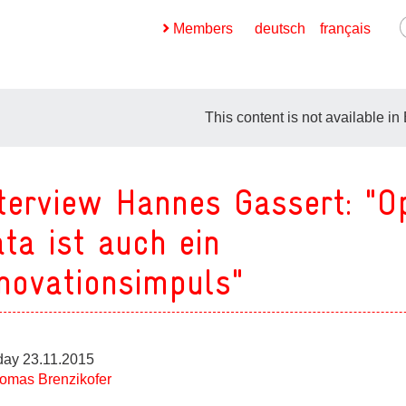
Members
deutsch
français
This content is not available in
terview Hannes Gassert: "O
ges
ta ist auch ein
ges
novationsimpuls"
ges
ges
ay 23.11.2015
ges
omas Brenzikofer