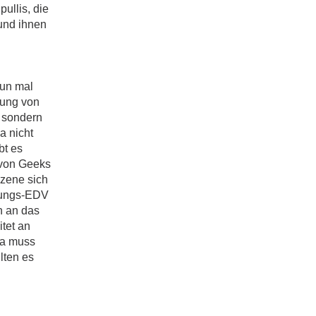
llis, die
und ihnen
nun mal
lung von
, sondern
a nicht
bt es
 von Geeks
Szene sich
ltungs-EDV
ch an das
tet an
 da muss
lten es