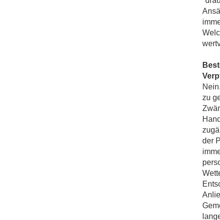
"dra
Ansä
imme
Welc
wertv
Best
Verp
Nein.
zu g
Zwäng
Hand 
zugä
der 
imme
pers
Wett
Ents
Anli
Geme
lang