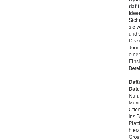
dafü
Idee
Sich
sie 
und 
Disz
Jour
einer
Einsi
Betei
Dafü
Date
Nun, 
Munde
Offen
ins B
Plat
hierz
Gross