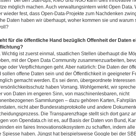
ussen" bei den Start-ups, KMU und NGO kann dies innovative 
tze möglich machen. Auch verwaltungsintern wirkt Open Data. W
r wieder fest, dass Open-Data-Projekte zum Nachdenken zwin
he Daten haben wir überhaupt, woher kommen sie und warum s
oll?
eht für die öffentliche Hand bezüglich Offenheit der Daten e
flichtung?
 Wichtig ist zuerst einmal, staatlichen Stellen überhaupt die Mö
eben, mit der Open Data Community zusammenzuarbeiten, bev
e oder Verpflichtungen geht. Aber natürlich: Die Daten der öff
sollen offene Daten sein und der Öffentlichkeit in geeigneter 
nglich gemacht werden. Es sei denn, übergeordnete Interessen
Persönlichkeitsschutz haben Vorrang. Wohlgemerkt, wir spreche
r von Daten im engeren Sinn, von maschinenlesbaren, nicht
onenbezogenen Sammlungen – dazu gehören Karten, Fahrplän
erdaten, nicht aber Bundesratsprotokolle und andere Dokumen
cheidungsprozess. Die Transparenzfrage stellt sich dort ganz a
egen von Opendata.ch ist es, auf Basis der Daten von Bund, Ka
inden ein faires Innovationsökosystem zu schaffen, indem alle 
e Spiesse haben. Jüngst hat beispielsweise Google bei der SB