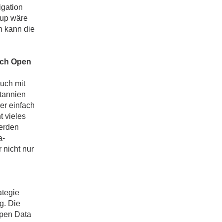
igation
-up wäre
 kann die
lich Open
auch mit
itannien
er einfach
t vieles
werden
a-
 nicht nur
ategie
g. Die
Open Data