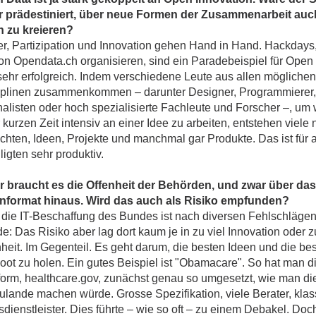
r prädestiniert, über neue Formen der Zusammenarbeit au
n zu kreieren?
er, Partizipation und Innovation gehen Hand in Hand. Hackdays,
von Opendata.ch organisieren, sind ein Paradebeispiel für Open
sehr erfolgreich. Indem verschiedene Leute aus allen möglichen
iplinen zusammenkommen – darunter Designer, Programmierer, 
nalisten oder hoch spezialisierte Fachleute und Forscher –, um
 kurzen Zeit intensiv an einer Idee zu arbeiten, entstehen viele
chten, Ideen, Projekte und manchmal gar Produkte. Das ist für a
ligten sehr produktiv.
r braucht es die Offenheit der Behörden, und zwar über das
nformat hinaus. Wird das auch als Risiko empfunden?
die IT-Beschaffung des Bundes ist nach diversen Fehlschlägen j
: Das Risiko aber lag dort kaum je in zu viel Innovation oder zu
heit. Im Gegenteil. Es geht darum, die besten Ideen und die be
oot zu holen. Ein gutes Beispiel ist "Obamacare". So hat man di
tform, healthcare.gov, zunächst genau so umgesetzt, wie man di
ulande machen würde. Grosse Spezifikation, viele Berater, klas
dienstleister. Dies führte – wie so oft – zu einem Debakel. Doch 