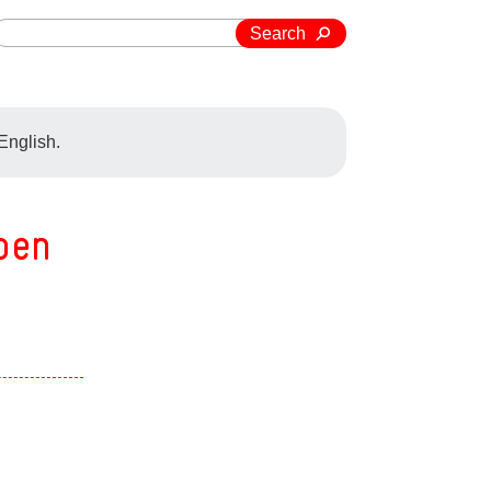
Search
 English.
pen