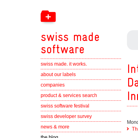
swiss made
software
swiss made. it works.
In
Show subpa
about our labels
Da
Show subpa
companies
In
Show subpa
product & services search
swiss software festival
Show subpa
swiss developer survey
Mond
Show subpa
news & more
Th
the blog