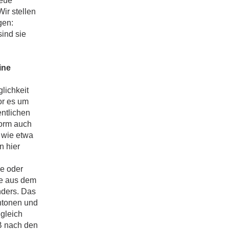
neue
ir stellen
gen:
ind sie
ine
glichkeit
or es um
entlichen
Form auch
 wie etwa
n hier
e oder
te aus dem
nders. Das
ntonen und
gleich
B nach den