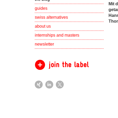
Mit 
guides
geta
Hann
swiss alternatives
Thom
Show subpa
about us
Show subpa
internships and masters
newsletter
join the label