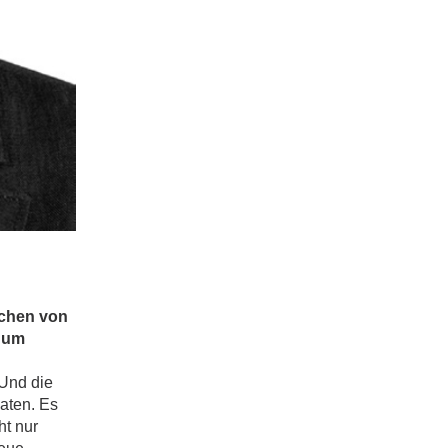
achen von
r um
 Und die
Daten. Es
ht nur