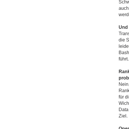
Schwe
auch
werd
Und 
Trans
die 
leid
Bash
führt.
Rank
prob
Nein
Rank
für 
Wich
Data 
Ziel.
Open