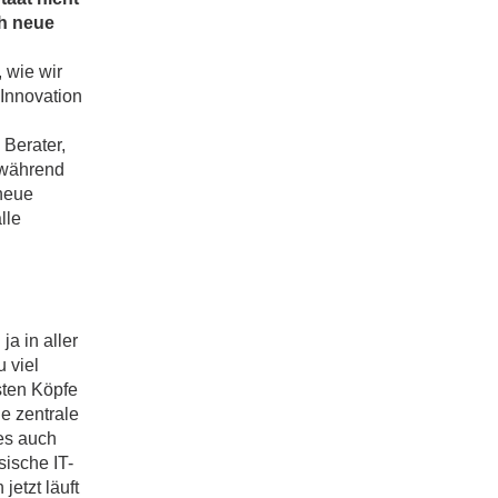
ch neue
 wie wir
 Innovation
Berater,
 während
 neue
lle
a in aller
 viel
sten Köpfe
e zentrale
es auch
sische IT-
jetzt läuft