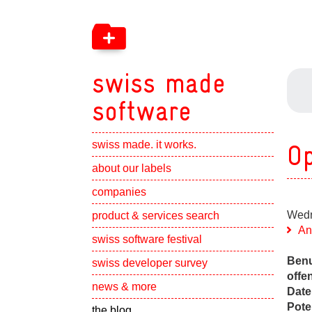
swiss made
software
swiss made. it works.
Op
Show subpa
about our labels
Show subpa
companies
Show subpa
Wedn
product & services search
An
swiss software festival
Show subpa
Benu
swiss developer survey
offe
Show subpa
news & more
Date
Pote
the blog