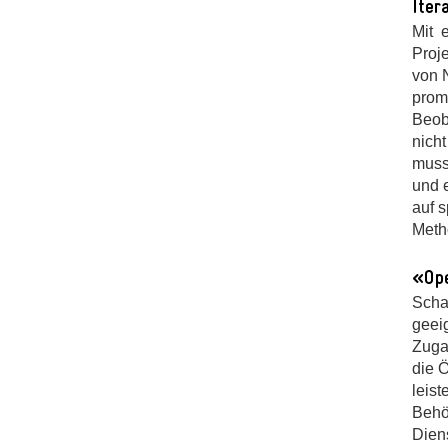
Iter
Mit 
Proje
von 
prom
Beob
nich
muss
und 
auf s
Meth
«Ope
Scha
geei
Zugan
die 
leis
Behö
Diens