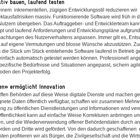
ativ bauen, laufend testen
einem inkrementellen, zügigen Entwicklungsstil reduzieren wir
ktausfallrisiken massiv. Funktionierende Software wird früh in 
Nutzern übergeben. Das Auftraggeber- und Entwicklerteam kan
pt und laufend Anforderungen und Entwicklungspläne aufgrund
achtungen des Nutzerverhaltens anpassen. Immer gilt es, Ents
t auf eigene Vermutungen und blosse Wünsche abzustützen. Z
 die Stück um Stück entstehende Software laufend in Betrieb
einfach automatisch getestet werden können. Professionell ang
pezifische Bedürfnisse und Situationen angepasst, sichern agile,
oden den Projekterfolg.
n» ermöglicht Innovation
ffen Behörden auf diese Weise digitale Dienste und machen ge
gnete Daten öffentlich verfügbar, schaffen wir zusammen Mehrwe
g zu öffentlichen Dienstleistungen und Informationen wird vere
Öffentlichkeit kann auf einfache Weise Korrekturen anbringen un
ten, und die Wiederverwendung offener Behördendaten durch a
rden und Dritte wird gefördert. Von den dadurch geschaffenen d
ten profitieren wir als Bürger, die Zivilgesellschaft und die Wirt