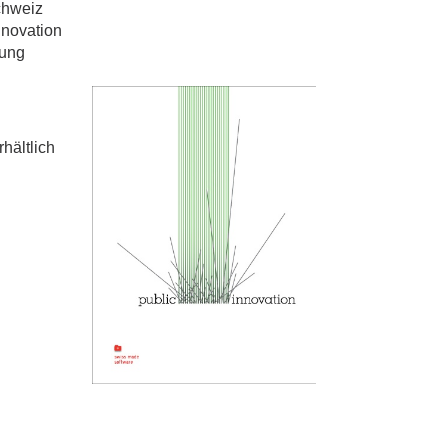
chweiz
nnovation
lung
hältlich