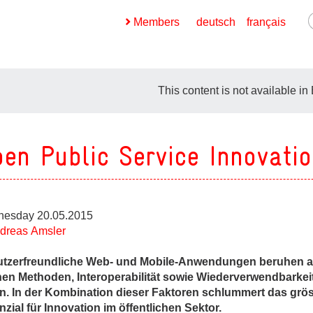
Members
deutsch
français
This content is not available in
en Public Service Innovati
ges
ges
ges
esday 20.05.2015
dreas Amsler
ges
tzerfreundliche Web- und Mobile-Anwendungen beruhen a
nen Methoden, Interoperabilität sowie Wiederverwendbarkei
ges
n. In der Kombination dieser Faktoren schlummert das grö
nzial für Innovation im öffentlichen Sektor.