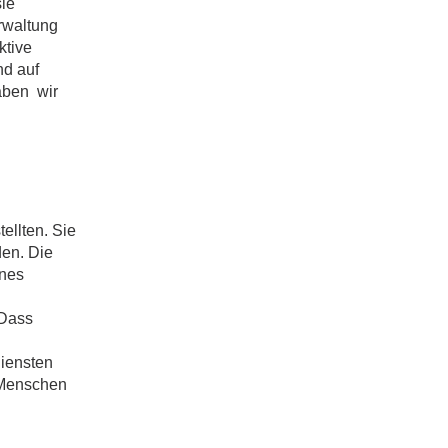
sie
erwaltung
ktive
nd auf
aben wir
ellten. Sie
en. Die
ines
 Dass
diensten
 Menschen