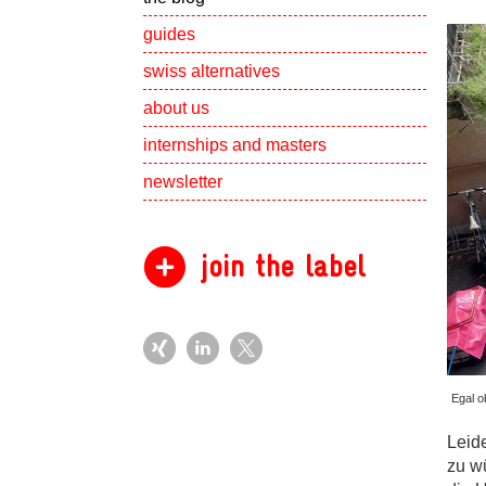
guides
swiss alternatives
Show subpa
about us
Show subpa
internships and masters
newsletter
join the label
Egal o
Leid
zu w