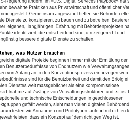
US-Regierung ändern. Im «U.S. Digital Services Playbook» hat 
ehn bewährte Praktiken aus Privatwirtschaft und öffentlicher V
mmengestellt. Gemeinsam angewandt helfen sie Behörden effe
tale Dienste zu konzipieren, zu bauen und zu betreiben. Basiere
rer eigenen, langjährigen Erfahrung mit Behördenprojekten h
Punkte identifiziert, die entscheidend sind, um zeitgerecht und
ngünstig bessere digitale Dienste zu schaffen.
tehen, was Nutzer brauchen
greiche digitale Projekte beginnen immer mit der Ermittlung der
en Benutzerbedürfnisse von Endnutzern wie Verwaltungsangest
en von Anfang an in den Konzeptionsprozess einbezogen werd
rbedürfnisse sind für die Benutzbarkeit und damit den Erfolg e
talen Dienstes weit massgeblicher als eine kompromisslose
sichtnahme auf Zwänge von Verwaltungsstrukturen und -silos.
eptionelle und technische Entscheidungen in geschlossenen
ektgruppen gefällt werden, sieht man vielen digitalen Behörden
Darum testen wir Annahmen und Prototypen laufend mit echten
gewährleisten, dass ein Konzept auf dem richtigen Weg ist.