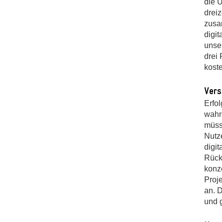
die 
dreiz
zusa
digi
unse
drei 
koste
Vers
Erfol
wahr
müss
Nutze
digi
Rück
konz
Proj
an. 
und 