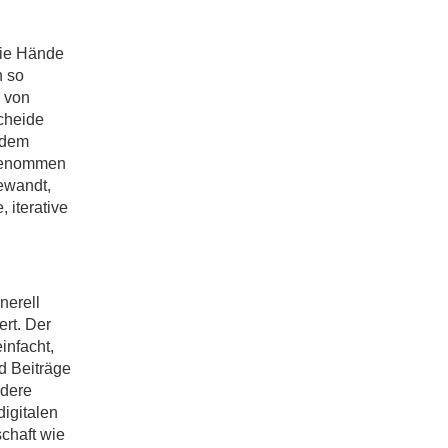
die Hände
n so
 von
cheide
udem
 genommen
ewandt,
 iterative
nerell
rt. Der
infacht,
d Beiträge
ndere
igitalen
schaft wie