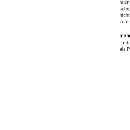
auch
schr
nicht
zum 
mehr
...gi
als 