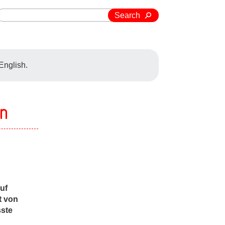
Search
 English.
on
uf
t von
sste