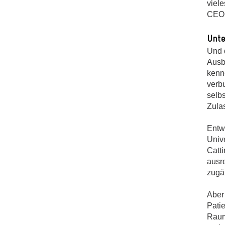
viele
CEO 
Unte
Und 
Ausb
kenn
verb
selbs
Zula
Entw
Univ
Catti
ausr
zugä
Aber 
Pati
Raum