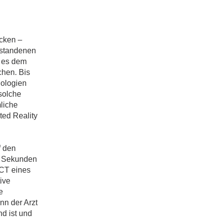
icken –
tstandenen
n es dem
chen. Bis
nologien
solche
liche
ted Reality
f den
n Sekunden
 CT eines
ive
e
nn der Arzt
d ist und