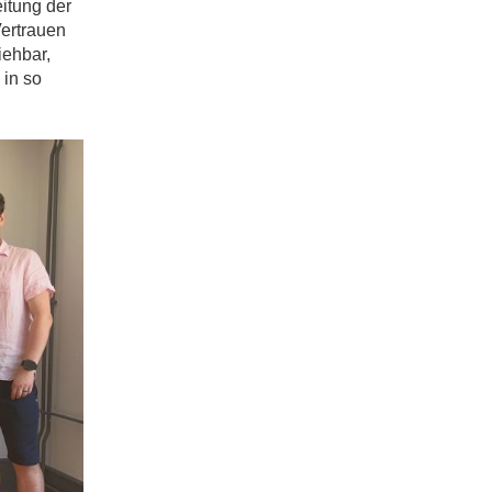
itung der
Vertrauen
iehbar,
 in so