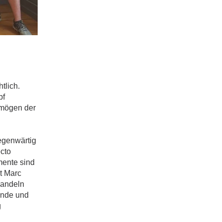
tlich.
pf
ermögen der
egenwärtig
cto
mente sind
t Marc
wandeln
unde und
g