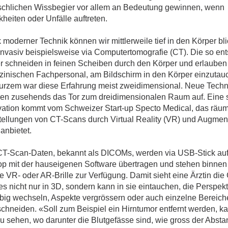
chlichen Wissbegier vor allem an Bedeutung gewinnen, wenn
heiten oder Unfälle auftreten.
moderner Technik können wir mittlerweile tief in den Körper bl
invasiv beispielsweise via Computertomografie (CT). Die so en
er schneiden in feinen Scheiben durch den Körper und erlaube
zinischen Fachpersonal, am Bildschirm in den Körper einzutau
kurzem war diese Erfahrung meist zweidimensional. Neue Tech
ren zusehends das Tor zum dreidimensionalen Raum auf. Eine 
vation kommt vom Schweizer Start-up Specto Medical, das räum
tellungen von CT-Scans durch Virtual Reality (VR) und Augmen
anbietet.
CT-Scan-Daten, bekannt als DICOMs, werden via USB-Stick au
op mit der hauseigenen Software übertragen und stehen binne
ie VR- oder AR-Brille zur Verfügung. Damit sieht eine Ärztin die
s nicht nur in 3D, sondern kann in sie eintauchen, die Perspekt
ebig wechseln, Aspekte vergrössern oder auch einzelne Bereich
chneiden. «Soll zum Beispiel ein Hirntumor entfernt werden, ka
u sehen, wo darunter die Blutgefässe sind, wie gross der Abstan