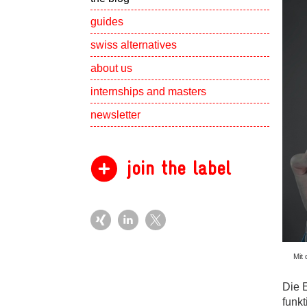
guides
swiss alternatives
Show subpa
about us
Show subpa
internships and masters
newsletter
join the label
Mit
Die 
funkt