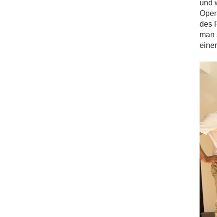
und 
Opera
des P
man s
einer