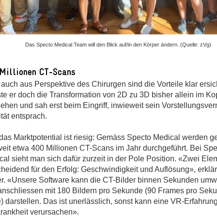
Das Specto Medical Team will den Blick auf/in den Körper ändern. (Quelle: zVg)
Millionen CT-Scans
auch aus Perspektive des Chirurgen sind die Vorteile klar ersich
te er doch die Transformation von 2D zu 3D bisher allein im Ko
iehen und sah erst beim Eingriff, inwieweit sein Vorstellungsv
tät entsprach.
das Marktpotential ist riesig: Gemäss Specto Medical werden g
weit etwa 400 Millionen CT-Scans im Jahr durchgeführt. Bei Spe
al sieht man sich dafür zurzeit in der Pole Position. «Zwei Ele
cheidend für den Erfolg: Geschwindigkeit und Auflösung», erklär
er. «Unsere Software kann die CT-Bilder binnen Sekunden um
anschliessen mit 180 Bildern pro Sekunde (90 Frames pro Sek
 darstellen. Das ist unerlässlich, sonst kann eine VR-Erfahrun
rankheit verursachen».