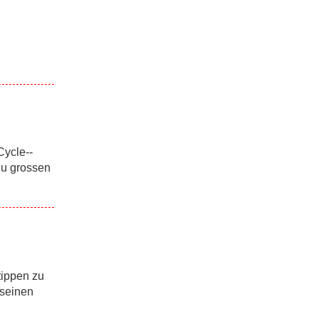
Cycle-­
zu grossen
tippen zu
 seinen