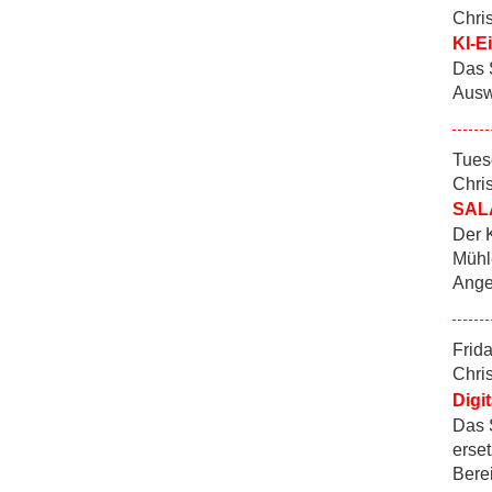
Chris
KI-E
Das S
Ausw
Tues
Chris
SALA
Der 
Mühl
Ange
Frid
Chris
Digi
Das 
erse
Bere