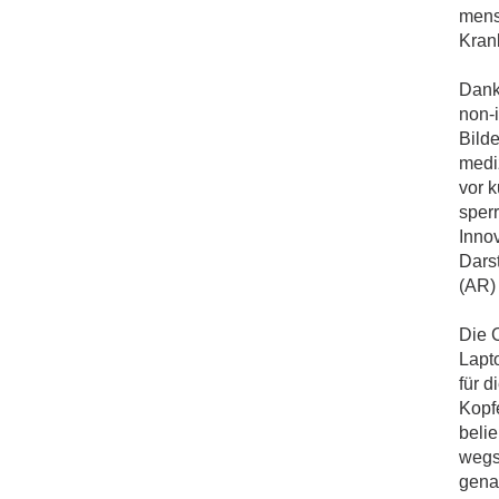
mens
Krank
Dank 
non-
Bild
medi
vor 
sper
Inno
Dars
(AR) 
Die 
Lapt
für d
Kopfe
beli
wegs
gena