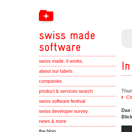
swiss made
software
swiss made. it works.
In
Show subpa
about our labels
Show subpa
companies
Show subpa
Thur
product & services search
Ch
swiss software festival
Show subpa
Das 
swiss developer survey
Blic
Show subpa
news & more
the blog