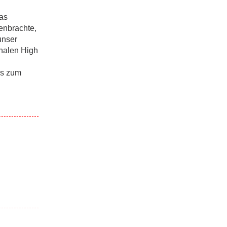
das
enbrachte,
unser
onalen High
is zum