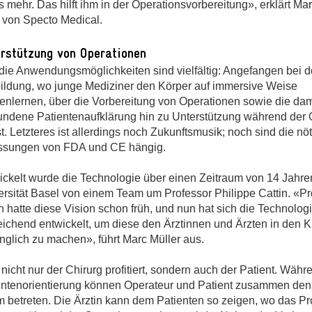
s mehr. Das hilft ihm in der Operationsvorbereitung», erklärt Mar
von Specto Medical.
rstützung von Operationen
die Anwendungsmöglichkeiten sind vielfältig: Angefangen bei d
ildung, wo junge Mediziner den Körper auf immersive Weise
enlernen, über die Vorbereitung von Operationen sowie die dam
undene Patientenauf­klärung hin zu Unterstützung während der 
t. Letzteres ist allerdings noch Zukunftsmusik; noch sind die nö
ssungen von FDA und CE hängig.
ickelt wurde die Technologie über einen Zeitraum von 14 Jahre
ersität Basel von einem Team um Professor Philippe Cattin. «Pr
n hatte diese Vision schon früh, und nun hat sich die Technolog
eichend entwickelt, um diese den Ärztinnen und Ärzten in den K
nglich zu machen», führt Marc Müller aus.
nicht nur der Chirurg profitiert, sondern auch der Patient. Währ
entenorientierung können Operateur und Patient zusammen den 
 betreten. Die Ärztin kann dem Patienten so zeigen, wo das Pr