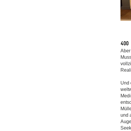
400 
Aber 
Muss
vollz
Reali
Und 
welt
Medic
ents
Müll
und 
Auge)
Seek