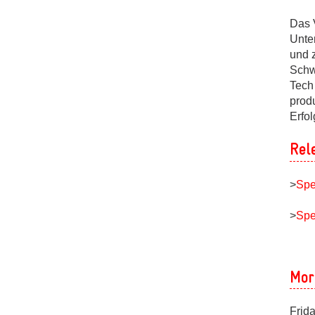
Das 
Unte
und 
Schw
Tech
prod
Erfo
Rel
>
Spe
>
Spe
Mor
Frid