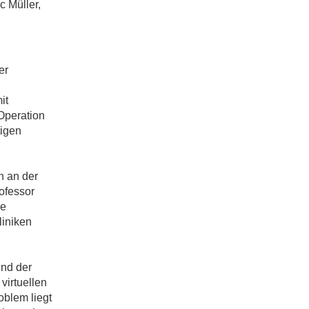
c Müller,
er
it
Operation
tigen
n an der
ofessor
ie
liniken
end der
virtuellen
oblem liegt