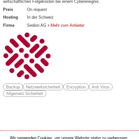
wirtschaftlichen Folgekosten bei einem Cyberereignis.
Preis
On request
Hosting
In der Schweiz
Firma
Sedion AG
Mehr zum Anbieter
Backup
Netzwerksicherheit
Encryption
Anti Virus
Allgemein Sicherheit
Wir verwenden Cookies, um unsere Website stetig zu verbessern.
Medien Partner
Online Partner