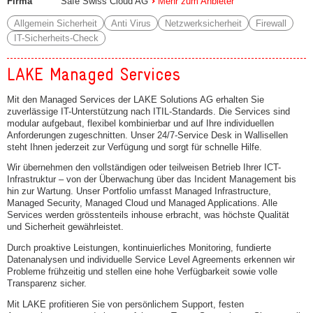
Firma
Safe Swiss Cloud AG
Mehr zum Anbieter
Allgemein Sicherheit
Anti Virus
Netzwerksicherheit
Firewall
IT-Sicherheits-Check
LAKE Managed Services
Mit den Managed Services der LAKE Solutions AG erhalten Sie
zuverlässige IT-Unterstützung nach ITIL-Standards. Die Services sind
modular aufgebaut, flexibel kombinierbar und auf Ihre individuellen
Anforderungen zugeschnitten. Unser 24/7-Service Desk in Wallisellen
steht Ihnen jederzeit zur Verfügung und sorgt für schnelle Hilfe.
Wir übernehmen den vollständigen oder teilweisen Betrieb Ihrer ICT-
Infrastruktur – von der Überwachung über das Incident Management bis
hin zur Wartung. Unser Portfolio umfasst Managed Infrastructure,
Managed Security, Managed Cloud und Managed Applications. Alle
Services werden grösstenteils inhouse erbracht, was höchste Qualität
und Sicherheit gewährleistet.
Durch proaktive Leistungen, kontinuierliches Monitoring, fundierte
Datenanalysen und individuelle Service Level Agreements erkennen wir
Probleme frühzeitig und stellen eine hohe Verfügbarkeit sowie volle
Transparenz sicher.
Mit LAKE profitieren Sie von persönlichem Support, festen