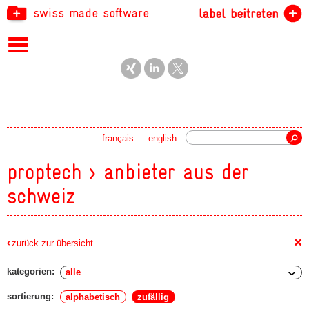
swiss made software
label beitreten
Suche
français
english
proptech > anbieter aus der
schweiz
+
zurück zur übersicht
kategorien:
sortierung:
alphabetisch
zufällig