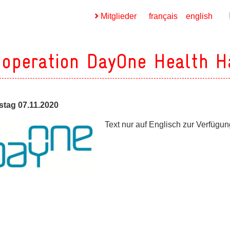
Mitglieder
français
english
operation DayOne Health H
tag 07.11.2020
ges
Text nur auf Englisch zur Verfügun
ges
ges
ges
ges