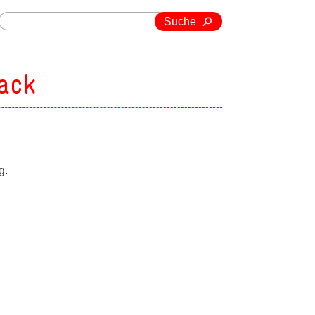
Suche
ack
g.