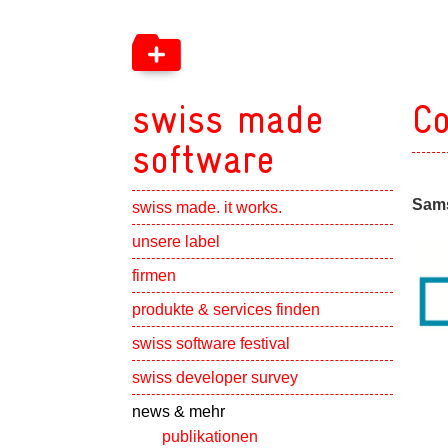
swiss made
Co
software
Sams
swiss made. it works.
Show subpa
unsere label
Show subpa
firmen
Show subpa
produkte & services finden
swiss software festival
Show subpa
swiss developer survey
Show subpa
news & mehr
publikationen