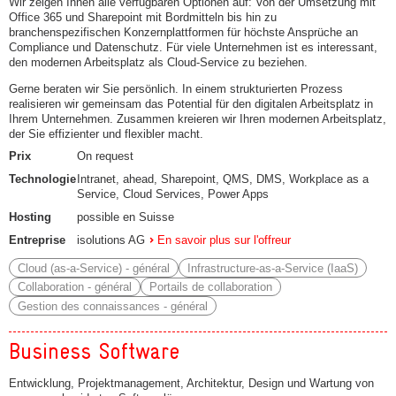
Wir zeigen Ihnen alle verfügbaren Optionen auf: Von der Umsetzung mit
Office 365 und Sharepoint mit Bordmitteln bis hin zu
branchenspezifischen Konzernplattformen für höchste Ansprüche an
Compliance und Datenschutz. Für viele Unternehmen ist es interessant,
den modernen Arbeitsplatz als Cloud-Service zu beziehen.
Gerne beraten wir Sie persönlich. In einem strukturierten Prozess
realisieren wir gemeinsam das Potential für den digitalen Arbeitsplatz in
Ihrem Unternehmen. Zusammen kreieren wir Ihren modernen Arbeitsplatz,
der Sie effizienter und flexibler macht.
Prix
On request
Technologie
Intranet, ahead, Sharepoint, QMS, DMS, Workplace as a
Service, Cloud Services, Power Apps
Hosting
possible en Suisse
Entreprise
isolutions AG
En savoir plus sur l'offreur
Cloud (as-a-Service) - général
Infrastructure-as-a-Service (IaaS)
Collaboration - général
Portails de collaboration
Gestion des connaissances - général
Business Software
Entwicklung, Projektmanagement, Architektur, Design und Wartung von