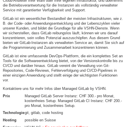
Cloud-Anbieter Ihrer Wahl oder Ihrer eigenen Infrastruktur, und übernimmt
die Betriebsverantwortung für die Instanzen als vollständig verwalteter
Service mit garantierter Verfügbarkeit und Support.
GitLab ist ein wesentlicher Bestandteil der meisten Infrastrukturen, wie z.
B. der Code- oder Anwendungsentwicklung und der Lebenszyklen vieler
unserer Kunden, und bildet die Grundlage für alle VSHN-Dienste. Wenn
wir sicherstellen, dass GitLab reibungslos läuft, können wir uns darauf
konzentrieren, sein volles Potenzial auszuschöpfen. Aus diesem Grund
bieten wir GitLab-Instanzen als verwalteten Service an, damit Sie sich auf
die Programmierung und Zusammenarbeit konzentrieren können.
GitLab ist eine umfassende DevOps-Plattform, die ein komplettes Set an
Tools für die Softwareentwicklung bietet, von der Versionskontrolle bis zu
CI/CD und darüber hinaus. GitLab vereint die Verwaltung von Git-
Repositories, Code-Reviews, Fehlerverfolgung und CI/CD-Pipelines in
einer einzigen Anwendung und stellt einige der wichtigsten Funktionen
vor.
Kontaktiere uns für mehr Infos über Managed GitLab by VSHN.
Prix
Managed GitLab Server Instanz: CHF 300.- pro Monat,
kostenfreies Setup. Managed GitLab CI Instanz: CHF 200.-
pro Monat, kostenfreies Setup.
Technologie
git, gitlab, code hosting
Hosting
possible en Suisse