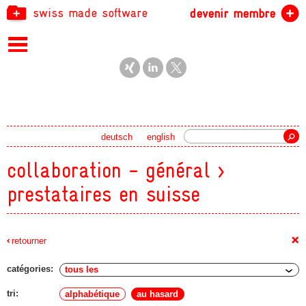
swiss made software
devenir membre
recherche
deutsch
english
collaboration - général >
prestataires en suisse
+
retourner
catégories:
tri:
alphabétique
au hasard