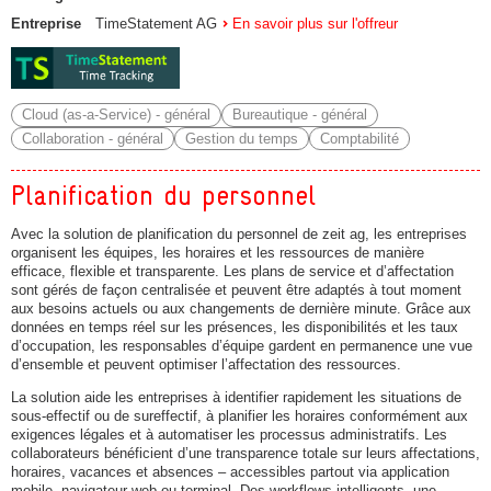
Entreprise
TimeStatement AG
En savoir plus sur l'offreur
Cloud (as-a-Service) - général
Bureautique - général
Collaboration - général
Gestion du temps
Comptabilité
Planification du personnel
Avec la solution de planification du personnel de zeit ag, les entreprises
organisent les équipes, les horaires et les ressources de manière
efficace, flexible et transparente. Les plans de service et d’affectation
sont gérés de façon centralisée et peuvent être adaptés à tout moment
aux besoins actuels ou aux changements de dernière minute. Grâce aux
données en temps réel sur les présences, les disponibilités et les taux
d’occupation, les responsables d’équipe gardent en permanence une vue
d’ensemble et peuvent optimiser l’affectation des ressources.
La solution aide les entreprises à identifier rapidement les situations de
sous-effectif ou de sureffectif, à planifier les horaires conformément aux
exigences légales et à automatiser les processus administratifs. Les
collaborateurs bénéficient d’une transparence totale sur leurs affectations,
horaires, vacances et absences – accessibles partout via application
mobile, navigateur web ou terminal. Des workflows intelligents, une