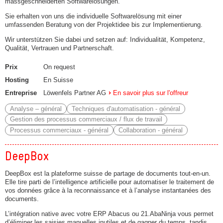
massgeschneiderten Softwarelösungen.
Sie erhalten von uns die individuelle Softwarelösung mit einer
umfassenden Beratung von der Projektidee bis zur Implementierung.
Wir unterstützen Sie dabei und setzen auf: Individualität, Kompetenz,
Qualität, Vertrauen und Partnerschaft.
Prix
On request
Hosting
En Suisse
Entreprise
Löwenfels Partner AG
En savoir plus sur l'offreur
Analyse – général
Techniques d'automatisation - général
Gestion des processus commerciaux / flux de travail
Processus commerciaux - général
Collaboration - général
DeepBox
DeepBox est la plateforme suisse de partage de documents tout-en-un.
Elle tire parti de l’intelligence artificielle pour automatiser le traitement de
vos données grâce à la reconnaissance et à l’analyse instantanées des
documents.
L’intégration native avec votre ERP Abacus ou 21.AbaNinja vous permet
d’éliminer les saisies manuelles inutiles et de gagner du temps, tandis