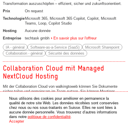
Transformation auszuschöpfen – effizient, sicher und zukunftsorientiert.
Prix
On request
Technologie
Microsoft 365, Microsoft 365 Copilot, Copilot, Microsoft
Teams, Loop, Copilot Studio
Hosting
Aucune donnée
Entreprise
techtask gmbh
En savoir plus sur l'offreur
IA - général
Software-as-a-Service (SaaS)
Microsoft Sharepoint
Collaboration - général
Sécurité des données
Collaboration Cloud mit Managed
NextCloud Hosting
Mit der Collaboration Cloud von walkingtoweb können Sie Dokumente
sicher teilen und gemeinsam im Team nutzen. Sie können Meetings
organisieren, Aufgaben planen, Kanban Boards erstellen, eMails und
Nous utilisons des cookies pour améliorer en permanence la
Kalender integrieren oder mit der NextCloud eine Zeiterfassung nutzen.
qualité de notre site Web. Les données récoltées sont conservées
Ihre Dokumente sind immer auf jedem Gerät verfügbar und Office
chez nous ou nos sous-traitants en Suisse. Elles ne sont liées à
Dokumente lassen sich bei Nutzung von OnlyOffice (Collaboration Cloud
aucune donnée personnelle. Vous trouverez d’autres informations
GOLD oder grösser) auch im Browser bearbeiten. Alle Dokumente lassen
dans notre
politique de confidentialité
.
sich Ende-zu-Ende verschlüsseln und vor unberechtigten Zugriffen
Accepter
schützen.