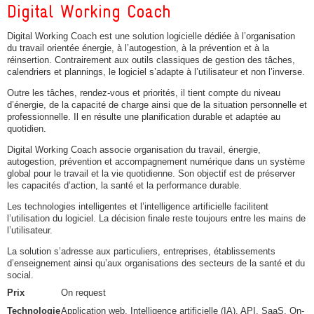
Digital Working Coach
Digital Working Coach est une solution logicielle dédiée à l’organisation
du travail orientée énergie, à l’autogestion, à la prévention et à la
réinsertion. Contrairement aux outils classiques de gestion des tâches,
calendriers et plannings, le logiciel s’adapte à l’utilisateur et non l’inverse.
Outre les tâches, rendez-vous et priorités, il tient compte du niveau
d’énergie, de la capacité de charge ainsi que de la situation personnelle et
professionnelle. Il en résulte une planification durable et adaptée au
quotidien.
Digital Working Coach associe organisation du travail, énergie,
autogestion, prévention et accompagnement numérique dans un système
global pour le travail et la vie quotidienne. Son objectif est de préserver
les capacités d’action, la santé et la performance durable.
Les technologies intelligentes et l’intelligence artificielle facilitent
l’utilisation du logiciel. La décision finale reste toujours entre les mains de
l’utilisateur.
La solution s’adresse aux particuliers, entreprises, établissements
d’enseignement ainsi qu’aux organisations des secteurs de la santé et du
social.
Prix
On request
Technologie
Application web, Intelligence artificielle (IA), API, SaaS, On-