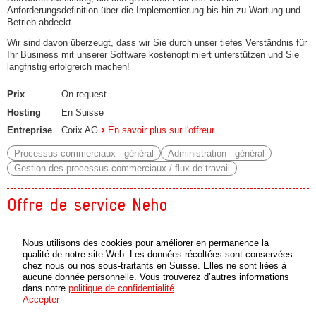
Anforderungsdefinition über die Implementierung bis hin zu Wartung und
Betrieb abdeckt.
Wir sind davon überzeugt, dass wir Sie durch unser tiefes Verständnis für
Ihr Business mit unserer Software kostenoptimiert unterstützen und Sie
langfristig erfolgreich machen!
Prix
On request
Hosting
En Suisse
Entreprise
Corix AG
En savoir plus sur l'offreur
Processus commerciaux - général
Administration - général
Gestion des processus commerciaux / flux de travail
Offre de service Neho
Nom du produit : Vente immobilière sans commission
Nous utilisons des cookies pour améliorer en permanence la
Catégorie : Services immobiliers digitaux
qualité de notre site Web. Les données récoltées sont conservées
chez nous ou nos sous-traitants en Suisse. Elles ne sont liées à
Description :
aucune donnée personnelle. Vous trouverez d’autres informations
dans notre
politique de confidentialité
.
Neho est la première agence immobilière suisse sans commission. Son
Accepter
modèle à frais fixes combine la technologie et l’expertise humaine pour