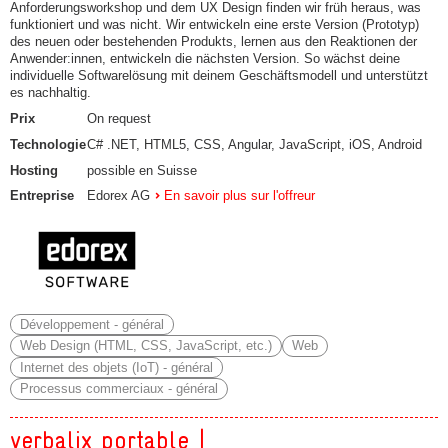
Anforderungsworkshop und dem UX Design finden wir früh heraus, was
funktioniert und was nicht. Wir entwickeln eine erste Version (Prototyp)
des neuen oder bestehenden Produkts, lernen aus den Reaktionen der
Anwender:innen, entwickeln die nächsten Version. So wächst deine
individuelle Softwarelösung mit deinem Geschäftsmodell und unterstützt
es nachhaltig.
Prix
On request
Technologie
C# .NET, HTML5, CSS, Angular, JavaScript, iOS, Android
Hosting
possible en Suisse
Entreprise
Edorex AG
En savoir plus sur l'offreur
Développement - général
Web Design (HTML, CSS, JavaScript, etc.)
Web
Internet des objets (IoT) - général
Processus commerciaux - général
verbalix portable |