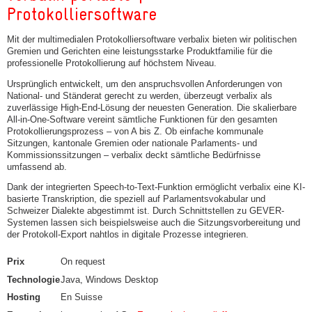
Protokolliersoftware
Mit der multimedialen Protokolliersoftware verbalix bieten wir politischen
Gremien und Gerichten eine leistungsstarke Produktfamilie für die
professionelle Protokollierung auf höchstem Niveau.
Ursprünglich entwickelt, um den anspruchsvollen Anforderungen von
National- und Ständerat gerecht zu werden, überzeugt verbalix als
zuverlässige High-End-Lösung der neuesten Generation. Die skalierbare
All-in-One-Software vereint sämtliche Funktionen für den gesamten
Protokollierungsprozess – von A bis Z. Ob einfache kommunale
Sitzungen, kantonale Gremien oder nationale Parlaments- und
Kommissionssitzungen – verbalix deckt sämtliche Bedürfnisse
umfassend ab.
Dank der integrierten Speech-to-Text-Funktion ermöglicht verbalix eine KI-
basierte Transkription, die speziell auf Parlamentsvokabular und
Schweizer Dialekte abgestimmt ist. Durch Schnittstellen zu GEVER-
Systemen lassen sich beispielsweise auch die Sitzungsvorbereitung und
der Protokoll-Export nahtlos in digitale Prozesse integrieren.
Prix
On request
Technologie
Java, Windows Desktop
Hosting
En Suisse