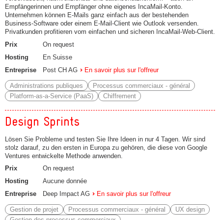
Empfängerinnen und Empfänger ohne eigenes IncaMail-Konto.
Unternehmen können E-Mails ganz einfach aus der bestehenden
Business-Software oder einem E-Mail-Client wie Outlook versenden.
Privatkunden profitieren vom einfachen und sicheren IncaMail-Web-Client.
Prix
On request
Hosting
En Suisse
Entreprise
Post CH AG
En savoir plus sur l'offreur
Administrations publiques
Processus commerciaux - général
Platform-as-a-Service (PaaS)
Chiffrement
Design Sprints
Lösen Sie Probleme und testen Sie Ihre Ideen in nur 4 Tagen. Wir sind
stolz darauf, zu den ersten in Europa zu gehören, die diese von Google
Ventures entwickelte Methode anwenden.
Prix
On request
Hosting
Aucune donnée
Entreprise
Deep Impact AG
En savoir plus sur l'offreur
Gestion de projet
Processus commerciaux - général
UX design
Gestion des processus commerciaux