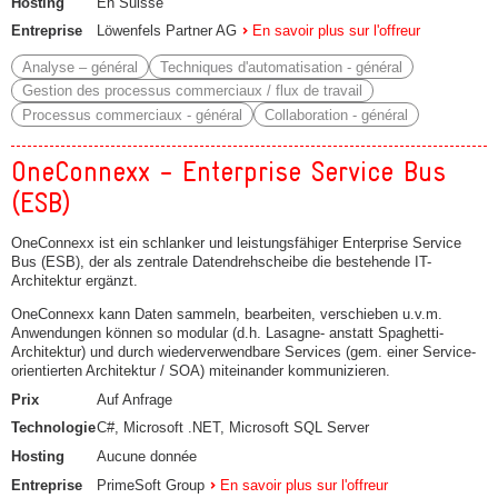
Hosting
En Suisse
Entreprise
Löwenfels Partner AG
En savoir plus sur l'offreur
Analyse – général
Techniques d'automatisation - général
Gestion des processus commerciaux / flux de travail
Processus commerciaux - général
Collaboration - général
OneConnexx - Enterprise Service Bus
(ESB)
OneConnexx ist ein schlanker und leistungsfähiger Enterprise Service
Bus (ESB), der als zentrale Datendrehscheibe die bestehende IT-
Architektur ergänzt.
OneConnexx kann Daten sammeln, bearbeiten, verschieben u.v.m.
Anwendungen können so modular (d.h. Lasagne- anstatt Spaghetti-
Architektur) und durch wiederverwendbare Services (gem. einer Service-
orientierten Architektur / SOA) miteinander kommunizieren.
Prix
Auf Anfrage
Technologie
C#, Microsoft .NET, Microsoft SQL Server
Hosting
Aucune donnée
Entreprise
PrimeSoft Group
En savoir plus sur l'offreur