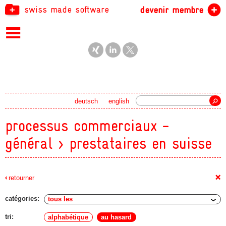
swiss made software
devenir membre
recherche
deutsch
english
processus commerciaux -
général > prestataires en suisse
+
retourner
catégories:
tri:
alphabétique
au hasard