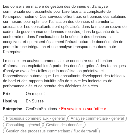
Les conseils en matière de gestion des données et d'analyse
commerciale sont essentiels pour faire face à la complexité de
l'entreprise moderne. Ces services offrent aux entreprises des solutions
sur mesure pour optimiser l'utilisation des données et stimuler la
croissance. Les consultants sont spécialisés dans la mise en œuvre de
cadres de gouvernance de données robustes, dans la garantie de la
conformité et dans l'amélioration de la sécurité des données. Ils
conçoivent et optimisent également l'infrastructure de données afin de
permettre une intégration et une analyse transparentes dans toute
l'entreprise.
Le conseil en analyse commerciale se concentre sur l'obtention
d'informations exploitables à partir des données grâce à des techniques
d'analyse avancées telles que la modélisation prédictive et
l'apprentissage automatique. Les consultants développent des tableaux
de bord et des rapports intuitifs afin de suivre les indicateurs de
performance clés et de prendre des décisions éclairées.
Prix
On request
Hosting
En Suisse
Entreprise
GeoDataSolutions
En savoir plus sur l'offreur
Processus commerciaux - général
Analyse commerciale - général
Consulting - général
Gestion des données
Gestion des processus commerciaux / flux de travail