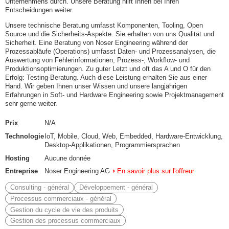
Unternehmens durch. Unsere Beratung hilft Ihnen bei Ihren
Entscheidungen weiter.
Unsere technische Beratung umfasst Komponenten, Tooling, Open
Source und die Sicherheits-Aspekte. Sie erhalten von uns Qualität und
Sicherheit. Eine Beratung von Noser Engineering während der
Prozessabläufe (Operations) umfasst Daten- und Prozessanalysen, die
Auswertung von Fehlerinformationen, Prozess-, Workflow- und
Produktionsoptimierungen. Zu guter Letzt und oft das A und O für den
Erfolg: Testing-Beratung. Auch diese Leistung erhalten Sie aus einer
Hand. Wir geben Ihnen unser Wissen und unsere langjährigen
Erfahrungen in Soft- und Hardware Engineering sowie Projektmanagement
sehr gerne weiter.
Prix
N/A
Technologie
IoT, Mobile, Cloud, Web, Embedded, Hardware-Entwicklung,
Desktop-Applikationen, Programmiersprachen
Hosting
Aucune donnée
Entreprise
Noser Engineering AG
En savoir plus sur l'offreur
Consulting - général
Développement - général
Processus commerciaux - général
Gestion du cycle de vie des produits
Gestion des processus commerciaux