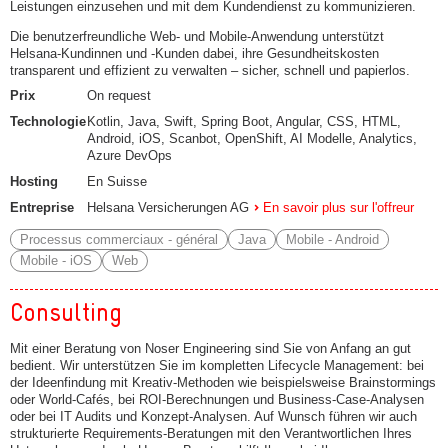
Leistungen einzusehen und mit dem Kundendienst zu kommunizieren.
Die benutzerfreundliche Web- und Mobile-Anwendung unterstützt
Helsana-Kundinnen und -Kunden dabei, ihre Gesundheitskosten
transparent und effizient zu verwalten – sicher, schnell und papierlos.
Prix
On request
Technologie
Kotlin, Java, Swift, Spring Boot, Angular, CSS, HTML,
Android, iOS, Scanbot, OpenShift, AI Modelle, Analytics,
Azure DevOps
Hosting
En Suisse
Entreprise
Helsana Versicherungen AG
En savoir plus sur l'offreur
Processus commerciaux - général
Java
Mobile - Android
Mobile - iOS
Web
Consulting
Mit einer Beratung von Noser Engineering sind Sie von Anfang an gut
bedient. Wir unterstützen Sie im kompletten Lifecycle Management: bei
der Ideenfindung mit Kreativ-Methoden wie beispielsweise Brainstormings
oder World-Cafés, bei ROI-Berechnungen und Business-Case-Analysen
oder bei IT Audits und Konzept-Analysen. Auf Wunsch führen wir auch
strukturierte Requirements-Beratungen mit den Verantwortlichen Ihres