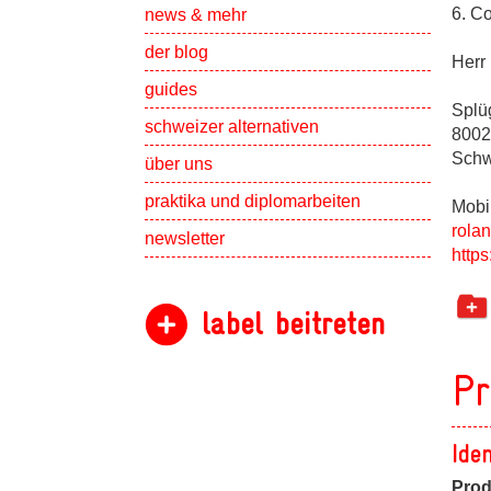
Show subpa
6. C
news & mehr
der blog
Herr
guides
Splü
schweizer alternativen
8002
Schw
Show subpa
über uns
Show subpa
praktika und diplomarbeiten
Mobi
rola
newsletter
https
label beitreten
Pr
Ide
Prod