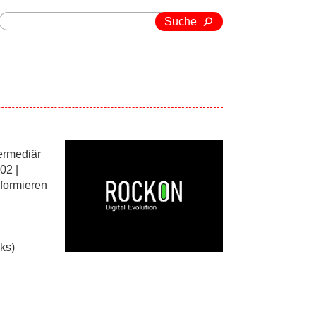
Suche
ermediär
02 |
formieren
cks)