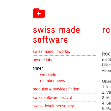
swiss made
ro
software
swiss made. it works.
ROCK
Show subpa
mit S
unsere label
Life
Show subpa
firmen
«fron
webkarte
member news
Unse
1. Id
Show subpa
produkte & services finden
2. Vi
swiss software festival
3. M
4. Si
Show subpa
swiss developer survey
5. P