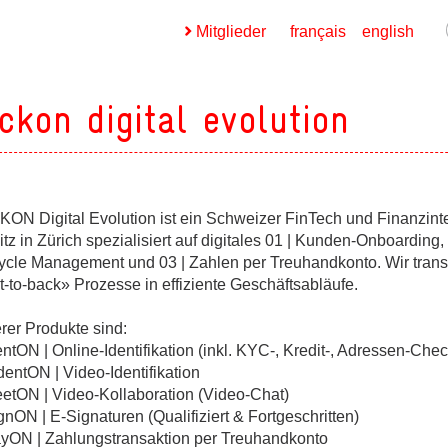
Mitglieder
français
english
ckon digital evolution
ON Digital Evolution ist ein Schweizer FinTech und Finanzint
ges
itz in Zürich spezialisiert auf digitales 01 | Kunden-Onboarding, 
cycle Management und 03 | Zahlen per Treuhandkonto. Wir trans
ges
t-to-back» Prozesse in effiziente Geschäftsabläufe.
rer Produkte sind:
entON | Online-Identifikation (inkl. KYC-, Kredit-, Adressen-Che
ges
dentON | Video-Identifikation
eetON | Video-Kollaboration (Video-Chat)
gnON | E-Signaturen (Qualifiziert & Fortgeschritten)
ges
ayON | Zahlungstransaktion per Treuhandkonto