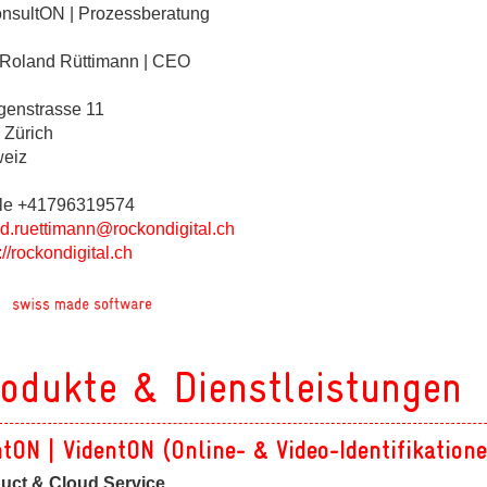
ges
onsultON | Prozessberatung
 Roland Rüttimann | CEO
genstrasse 11
 Zürich
eiz
ges
ges
le +41796319574
nd.ruettimann@rockondigital.ch
://rockondigital.ch
odukte & Dienstleistungen
ntON | VidentON (Online- & Video-Identifikation
uct & Cloud Service