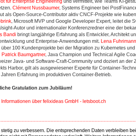
ot für Enterprise Engineering
und vermittelt, wie Teams KI-gest
etzen.
Clément Nussbaumer
, Systems Engineer bei PostFinan
eut als Open-Source-Contributor aktiv CNCF-Projekte wie kuben
brink
, Microsoft MVP und Google Developer Expert, leitet die 
alsight-Autor und internationaler Konferenzredner eine der be
s Bandi
bringt langjährige Erfahrung als Entwickler, Architekt 
ntwicklung und Enterprise-Anwendungen mit.
Lena Fuhriman
 über 100 Kundenprojekte bei der Migration zu Kubernetes und
.
Patrick Baumgartner
, Java Champion und Technical Agile Coach
eizer Java- und Software-Craft-Community und doziert an de
ekts Harbor, gilt als ausgewiesener Experte für Container-Techn
 Jahren Erfahrung im produktiven Container-Betrieb.
liche Gratulation zum Jubiläum!
 Informationen über felixideas GmbH - letsboot.ch
tetig zu verbessern. Die entsprechenden Daten verbleiben bei
n Partner