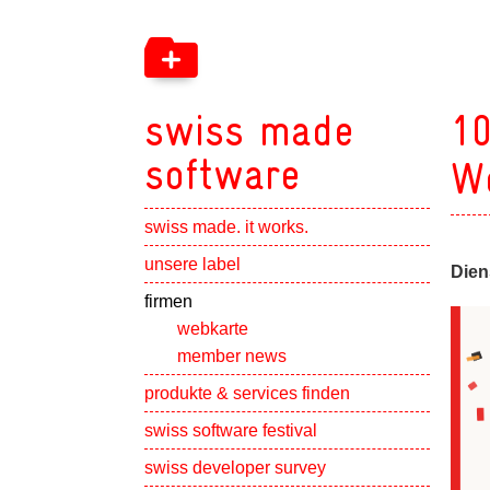
swiss made
10
software
We
swiss made. it works.
Show subpa
unsere label
Dien
Show subpa
firmen
webkarte
member news
Show subpa
produkte & services finden
swiss software festival
Show subpa
swiss developer survey