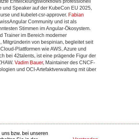
ützte Entwicklungsworkflows professionell
ce und Speaker auf der KubeCon EU 2025,
urse und kubelet-csr-approver.
Fabian
SwissAngular Community und ist als
kanntesten Stimmen im Angular-Ökosystem.
und Trainer im Bereich moderner
n
, Mitgründerin von bespinian, begleitet seit
 Cloud-Plattformen wie AWS, Azure und
 bei 42talents, ist eine prägende Figur der
r ZHAW.
Vadim Bauer
, Maintainer des CNCF-
ologien und OCI-Artefaktverwaltung mit über
 uns bzw. bei unseren
Online Partner