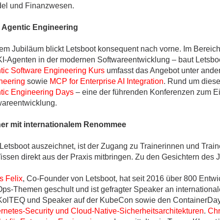
el und Finanzwesen.
 Agentic Engineering
dem Jubiläum blickt Letsboot konsequent nach vorne. Im Bereic
KI-Agenten in der modernen Softwareentwicklung – baut Letsbo
tic Software Engineering Kurs
umfasst das Angebot unter and
neering
sowie
MCP for Enterprise AI Integration
. Rund um diese
tic Engineering Days
– eine der führenden Konferenzen zum Ein
wareentwicklung.
ner mit internationalem Renommee
etsboot auszeichnet, ist der Zugang zu Trainerinnen und Trainern
Wissen direkt aus der Praxis mitbringen. Zu den Gesichtern des
s Felix
, Co-Founder von Letsboot, hat seit 2016 über 800 Entwi
ps-Themen geschult und ist gefragter Speaker an internationa
KolTEQ und Speaker auf der KubeCon sowie den ContainerDays, 
rnetes-Security und Cloud-Native-Sicherheitsarchitekturen
.
Chr