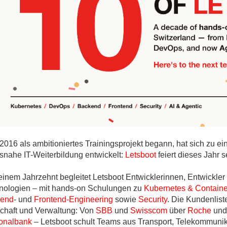
ges
ges
ges
2016 als ambitioniertes Trainingsprojekt begann, hat sich zu e
isnahe IT-Weiterbildung entwickelt:
Letsboot
feiert dieses Jahr 
 einem Jahrzehnt begleitet Letsboot Entwicklerinnen, Entwickl
nologien – mit hands-on Schulungen zu
Kubernetes & Containe
end
- und
Frontend-Engineering
sowie
Security
. Die Kundenlist
schaft und Verwaltung: Von
SBB
und
Swisscom
über
Roche
un
onalbank
– Letsboot schult Teams aus Transport, Telekommunikat