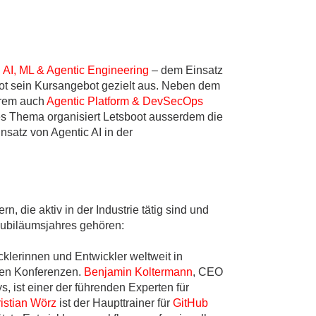
h
AI, ML & Agentic Engineering
– dem Einsatz
ot sein Kursangebot gezielt aus. Neben dem
erem auch
Agentic Platform & DevSecOps
s Thema organisiert Letsboot ausserdem die
satz von Agentic AI in der
, die aktiv in der Industrie tätig sind und
 Jubiläumsjahres gehören:
cklerinnen und Entwickler weltweit in
len Konferenzen.
Benjamin Koltermann
, CEO
ist einer der führenden Experten für
istian Wörz
ist der Haupttrainer für
GitHub