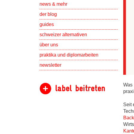
Show subpa
news & mehr
der blog
guides
schweizer alternativen
Show subpa
über uns
Show subpa
praktika und diplomarbeiten
newsletter
Was 
label beitreten
prax
Seit
Tech
Back
Wirt
Kant