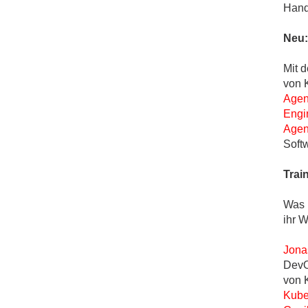
Hand
Neu:
Mit 
von 
Agen
Engi
Agen
Soft
Trai
Was L
ihr 
Jona
DevO
von 
Kube