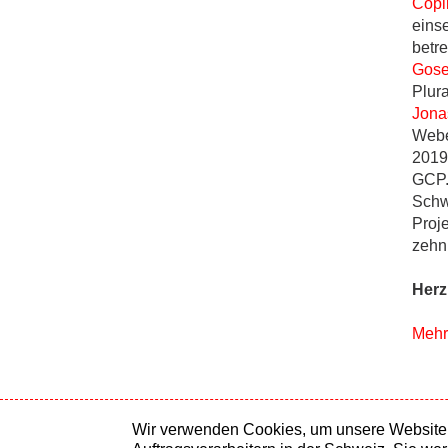
Copil
eins
betr
Gose
Plur
Jona
Webe
2019
GCP
Schw
Proj
zehn
Herz
Mehr
Wir verwenden Cookies, um unsere Website s
Medie