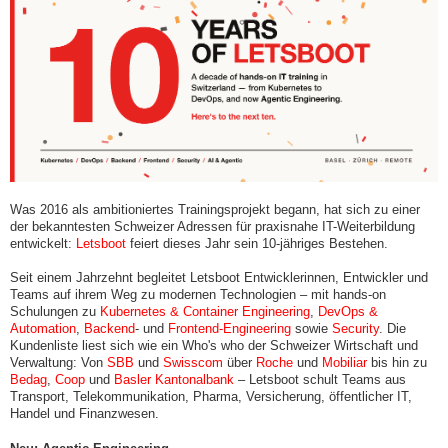
Was 2016 als ambitioniertes Trainingsprojekt begann, hat sich zu einer
der bekanntesten Schweizer Adressen für praxisnahe IT-Weiterbildung
entwickelt:
Letsboot
feiert dieses Jahr sein 10-jähriges Bestehen.
Seit einem Jahrzehnt begleitet Letsboot Entwicklerinnen, Entwickler und
Teams auf ihrem Weg zu modernen Technologien – mit hands-on
Schulungen zu
Kubernetes & Container Engineering
,
DevOps &
Automation
,
Backend
- und
Frontend-Engineering
sowie
Security
. Die
Kundenliste liest sich wie ein Who's who der Schweizer Wirtschaft und
Verwaltung: Von
SBB
und
Swisscom
über
Roche
und
Mobiliar
bis hin zu
Bedag
,
Coop
und
Basler Kantonalbank
– Letsboot schult Teams aus
Transport, Telekommunikation, Pharma, Versicherung, öffentlicher IT,
Handel und Finanzwesen.