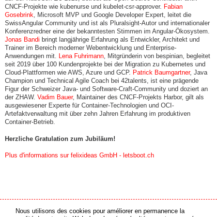
CNCF-Projekte wie kubenurse und kubelet-csr-approver.
Fabian
Gosebrink
, Microsoft MVP und Google Developer Expert, leitet die
SwissAngular Community und ist als Pluralsight-Autor und internationaler
Konferenzredner eine der bekanntesten Stimmen im Angular-Ökosystem.
Jonas Bandi
bringt langjährige Erfahrung als Entwickler, Architekt und
Trainer im Bereich moderner Webentwicklung und Enterprise-
Anwendungen mit.
Lena Fuhrimann
, Mitgründerin von bespinian, begleitet
seit 2019 über 100 Kundenprojekte bei der Migration zu Kubernetes und
Cloud-Plattformen wie AWS, Azure und GCP.
Patrick Baumgartner
, Java
Champion und Technical Agile Coach bei 42talents, ist eine prägende
Figur der Schweizer Java- und Software-Craft-Community und doziert an
der ZHAW.
Vadim Bauer
, Maintainer des CNCF-Projekts Harbor, gilt als
ausgewiesener Experte für Container-Technologien und OCI-
Artefaktverwaltung mit über zehn Jahren Erfahrung im produktiven
Container-Betrieb.
Herzliche Gratulation zum Jubiläum!
Plus d'informations sur felixideas GmbH - letsboot.ch
Nous utilisons des cookies pour améliorer en permanence la
partenaire média
partenaire en ligne