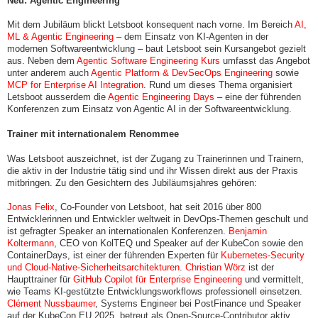
Neu: Agentic Engineering
Mit dem Jubiläum blickt Letsboot konsequent nach vorne. Im Bereich
AI,
ML & Agentic Engineering
– dem Einsatz von KI-Agenten in der
modernen Softwareentwicklung – baut Letsboot sein Kursangebot gezielt
aus. Neben dem
Agentic Software Engineering Kurs
umfasst das Angebot
unter anderem auch
Agentic Platform & DevSecOps Engineering
sowie
MCP for Enterprise AI Integration
. Rund um dieses Thema organisiert
Letsboot ausserdem die
Agentic Engineering Days
– eine der führenden
Konferenzen zum Einsatz von Agentic AI in der Softwareentwicklung.
Trainer mit internationalem Renommee
Was Letsboot auszeichnet, ist der Zugang zu Trainerinnen und Trainern,
die aktiv in der Industrie tätig sind und ihr Wissen direkt aus der Praxis
mitbringen. Zu den Gesichtern des Jubiläumsjahres gehören:
Jonas Felix
, Co-Founder von Letsboot, hat seit 2016 über 800
Entwicklerinnen und Entwickler weltweit in DevOps-Themen geschult und
ist gefragter Speaker an internationalen Konferenzen.
Benjamin
Koltermann
, CEO von KolTEQ und Speaker auf der KubeCon sowie den
ContainerDays, ist einer der führenden Experten für
Kubernetes-Security
und Cloud-Native-Sicherheitsarchitekturen
.
Christian Wörz
ist der
Haupttrainer für
GitHub Copilot für Enterprise Engineering
und vermittelt,
wie Teams KI-gestützte Entwicklungsworkflows professionell einsetzen.
Clément Nussbaumer
, Systems Engineer bei PostFinance und Speaker
auf der KubeCon EU 2025, betreut als Open-Source-Contributor aktiv