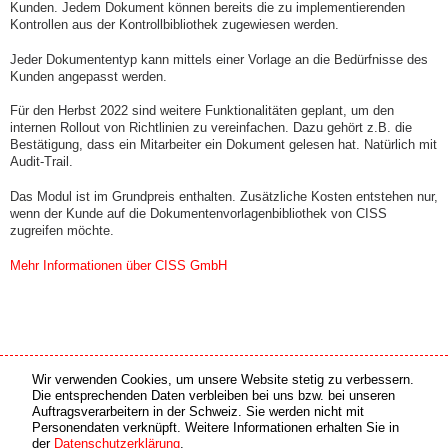
Kunden. Jedem Dokument können bereits die zu implementierenden
Kontrollen aus der Kontrollbibliothek zugewiesen werden.
Jeder Dokumententyp kann mittels einer Vorlage an die Bedürfnisse des
Kunden angepasst werden.
Für den Herbst 2022 sind weitere Funktionalitäten geplant, um den
internen Rollout von Richtlinien zu vereinfachen. Dazu gehört z.B. die
Bestätigung, dass ein Mitarbeiter ein Dokument gelesen hat. Natürlich mit
Audit-Trail.
Das Modul ist im Grundpreis enthalten. Zusätzliche Kosten entstehen nur,
wenn der Kunde auf die Dokumentenvorlagenbibliothek von CISS
zugreifen möchte.
Mehr Informationen über CISS GmbH
Wir verwenden Cookies, um unsere Website stetig zu verbessern.
Medien Partner
Online Partner
Die entsprechenden Daten verbleiben bei uns bzw. bei unseren
Auftragsverarbeitern in der Schweiz. Sie werden nicht mit
Personendaten verknüpft. Weitere Informationen erhalten Sie in
copyright © 2026 by swiss made software gmbh, Switzerland - all rights reserved.
der
Datenschutzerklärung
.