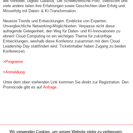
wie Vontobel, Digitec Galaxus, Die Schweizerische Post, Swisscom und
viele andere teilen ihre Erfahrungen sowie Geschichten über Erfolg und
Misserfolg mit Daten- & KI-Transformation.
Neueste Trends und Entwicklungen. Einblicke von Experten.
Unvergleichliche Networking-Möglichkeiten. Verpasse nicht diese
aufregende Gelegenheit, den Weg für Daten- und KI-Innovationen zu
ebnen! Cloud Computing ist ein wichtiges Thema für zukünftige
Entwicklungen, weshalb diese Konferenz zusammen mit dem Cloud
Leadership Day stattfinden wird. Ticketinhaber haben Zugang zu beiden
Konferenzen.
>
Programm
>
Anmeldung
Unter dem oben stehenden Link kommen Sie direkt zur Registration. Den
Promocode gibt es auf
Anfrage
.
Wir verwenden Cookies, um unsere Website stetig zu verbessern.
Medien Partner
Online Partner