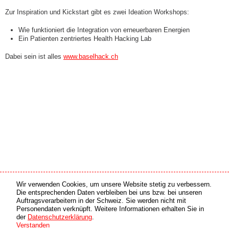
Zur Inspiration und Kickstart gibt es zwei Ideation Workshops:
Wie funktioniert die Integration von erneuerbaren Energien
Ein Patienten zentriertes Health Hacking Lab
Dabei sein ist alles
www.baselhack.ch
Wir verwenden Cookies, um unsere Website stetig zu verbessern.
Medien Partner
Online Partner
Die entsprechenden Daten verbleiben bei uns bzw. bei unseren
Auftragsverarbeitern in der Schweiz. Sie werden nicht mit
Personendaten verknüpft. Weitere Informationen erhalten Sie in
copyright © 2026 by swiss made software gmbh, Switzerland - all rights reserved.
der
Datenschutzerklärung
.
Verstanden