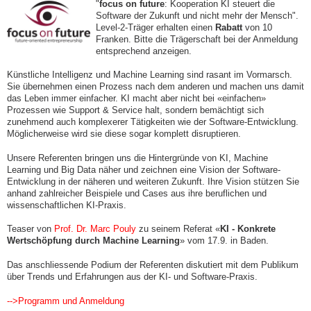
"
focus on future
: Kooperation KI steuert die
Software der Zukunft und nicht mehr der Mensch".
Level-2-Träger erhalten einen
Rabatt
von 10
Franken. Bitte die Trägerschaft bei der Anmeldung
entsprechend anzeigen.
Künstliche Intelligenz und Machine Learning sind rasant im Vormarsch.
Sie übernehmen einen Prozess nach dem anderen und machen uns damit
das Leben immer einfacher. KI macht aber nicht bei «einfachen»
Prozessen wie Support & Service halt, sondern bemächtigt sich
zunehmend auch komplexerer Tätigkeiten wie der Software-Entwicklung.
Möglicherweise wird sie diese sogar komplett disruptieren.
Unsere Referenten bringen uns die Hintergründe von KI, Machine
Learning und Big Data näher und zeichnen eine Vision der Software-
Entwicklung in der näheren und weiteren Zukunft. Ihre Vision stützen Sie
anhand zahlreicher Beispiele und Cases aus ihre beruflichen und
wissenschaftlichen KI-Praxis.
Teaser von
Prof. Dr. Marc Pouly
zu seinem Referat «
KI - Konkrete
Wertschöpfung durch Machine Learning
» vom 17.9. in Baden.
Das anschliessende Podium der Referenten diskutiert mit dem Publikum
über Trends und Erfahrungen aus der KI- und Software-Praxis.
-->Programm und Anmeldung