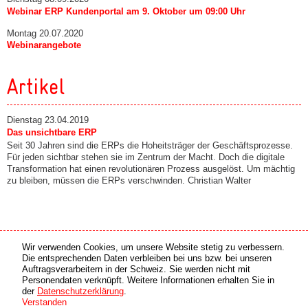
Webinar ERP Kundenportal am 9. Oktober um 09:00 Uhr
Montag 20.07.2020
Webinarangebote
Artikel
Dienstag 23.04.2019
Das unsichtbare ERP
Seit 30 Jahren sind die ERPs die Hoheitsträger der Geschäftsprozesse.
Für jeden sichtbar stehen sie im Zentrum der Macht. Doch die digitale
Transformation hat einen revolutionären Prozess ausgelöst. Um mächtig
zu bleiben, müssen die ERPs verschwinden. Christian Walter
Wir verwenden Cookies, um unsere Website stetig zu verbessern.
Medien Partner
Online Partner
Die entsprechenden Daten verbleiben bei uns bzw. bei unseren
Auftragsverarbeitern in der Schweiz. Sie werden nicht mit
Personendaten verknüpft. Weitere Informationen erhalten Sie in
copyright © 2026 by swiss made software gmbh, Switzerland - all rights reserved.
der
Datenschutzerklärung
.
Verstanden