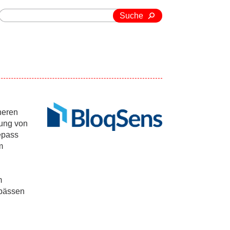
Suche
heren
lung von
epass
m
m
epässen