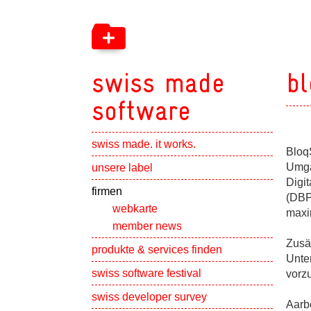
swiss made
bl
software
swiss made. it works.
Bloq
Show subpa
Umga
unsere label
Digi
Show subpa
firmen
(DBP
webkarte
maxi
member news
Zusä
Show subpa
produkte & services finden
Unte
swiss software festival
vorz
Show subpa
swiss developer survey
Aarb