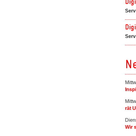
Dig
Serv
Dig
Serv
N
Mitt
Insp
Mitt
rät 
Dien
Wir 