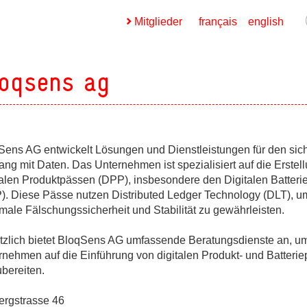
Mitglieder
français
english
oqsens ag
Sens AG entwickelt Lösungen und Dienstleistungen für den sic
ges
ng mit Daten. Das Unternehmen ist spezialisiert auf die Erstel
talen Produktpässen (DPP), insbesondere den Digitalen Batteri
ges
). Diese Pässe nutzen Distributed Ledger Technology (DLT), u
male Fälschungssicherheit und Stabilität zu gewährleisten.
tzlich bietet BloqSens AG umfassende Beratungsdienste an, u
ges
rnehmen auf die Einführung von digitalen Produkt- und Batteri
ubereiten.
ges
ergstrasse 46