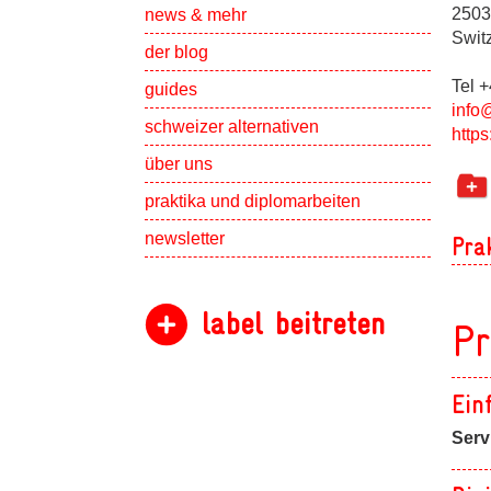
Show subpa
2503
news & mehr
Swit
der blog
Tel 
guides
info
schweizer alternativen
http
Show subpa
über uns
Show subpa
praktika und diplomarbeiten
newsletter
Pra
label beitreten
Pr
Ein
Serv