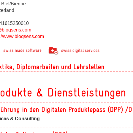
ges
 Biel/Bienne
zerland
+41615250010
@bloqsens.com
s://www.bloqsens.com
ges
ges
ktika, Diplomarbeiten und Lehrstellen
odukte & Dienstleistungen
führung in den Digitalen Produktepass (DPP) /D
ices & Consulting