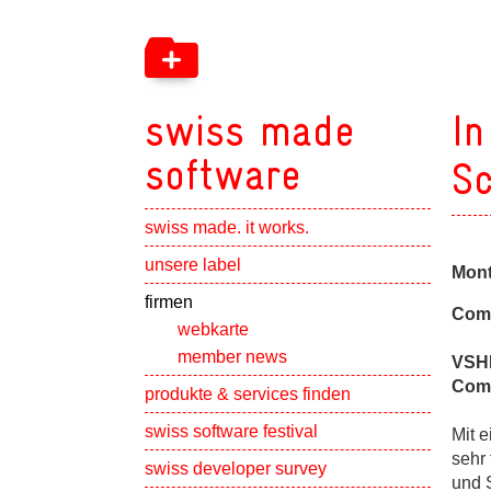
swiss made
In
software
Sc
swiss made. it works.
Show subpa
unsere label
Mont
Show subpa
firmen
Comp
webkarte
member news
VSHN
Comp
Show subpa
produkte & services finden
swiss software festival
Mit 
sehr
Show subpa
swiss developer survey
und 