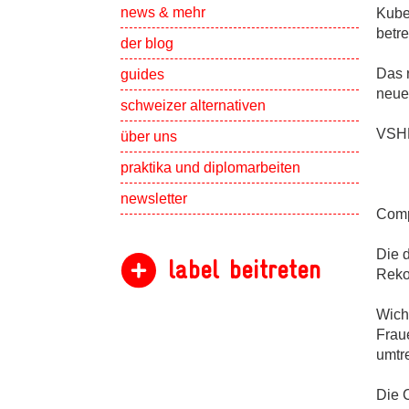
Show subpa
news & mehr
Kuber
betre
der blog
Das 
guides
neu
schweizer alternativen
Show subpa
VSHN
über uns
Show subpa
praktika und diplomarbeiten
newsletter
Comp
Die 
label beitreten
Reko
Wich
Fraue
umtre
Die 