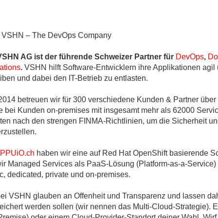
 VSHN – The DevOps Company
VSHN AG ist der führende Schweizer Partner für
DevOps
,
Do
ations
.
VSHN hilft Software-Entwicklern ihre Applikationen agil u
iben und dabei den IT-Betrieb zu entlasten.
 2014 betreuen wir für 300 verschiedene Kunden & Partner über
e bei Kunden on-premises mit insgesamt mehr als 62000 Services
iten nach den strengen FINMA-Richtlinien, um die Sicherheit un
rzustellen.
PPUiO.ch
haben wir eine auf Red Hat OpenShift basierende Sc
wir Managed Services als PaaS-Lösung (Platform-as-a-Service) a
c, dedicated, private und on-premises.
bei VSHN glauben an Offenheit und Transparenz und lassen dah
eichert werden sollen (wir nennen das Multi-Cloud-Strategie).
Premise) oder einem Cloud-Provider-Standort deiner Wahl. Wirf 