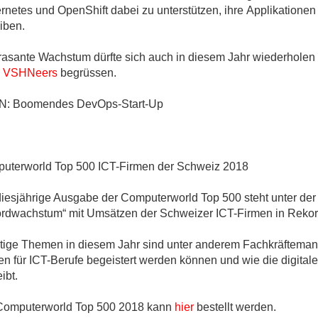
ges
netes und OpenShift dabei zu unterstützen, ihre Applikationen a
iben.
rasante Wachstum dürfte sich auch in diesem Jahr wiederholen –
e
VSHNeers
begrüssen.
ges
: Boomendes DevOps-Start-Up
ges
uterworld Top 500 ICT-Firmen der Schweiz 2018
diesjährige Ausgabe der Computerworld Top 500 steht unter der 
rdwachstum“ mit Umsätzen der Schweizer ICT-Firmen in Reko
tige Themen in diesem Jahr sind unter anderem Fachkräftemang
n für ICT-Berufe begeistert werden können und wie die digitale
ibt.
Computerworld Top 500 2018 kann
hier
bestellt werden.