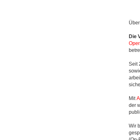
Über
Die 
Oper
betre
Seit
sowi
arbe
siche
Mit
A
der 
publi
Wir 
gesp
(On-