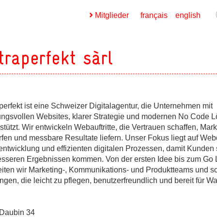
Mitglieder
français
english
traperfekt sàrl
perfekt ist eine Schweizer Digitalagentur, die Unternehmen mit
ges
ungsvollen Websites, klarer Strategie und modernen No Code 
stützt. Wir entwickeln Webauftritte, die Vertrauen schaffen, Mar
ges
rfen und messbare Resultate liefern. Unser Fokus liegt auf Web
ntwicklung und effizienten digitalen Prozessen, damit Kunden 
esseren Ergebnissen kommen. Von der ersten Idee bis zum Go 
eiten wir Marketing-, Kommunikations- und Produktteams und s
ges
gen, die leicht zu pflegen, benutzerfreundlich und bereit für 
ges
Daubin 34