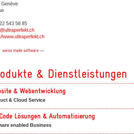
ges
 Genève
se
022 543 58 85
@ultraperfekt.ch
://www.ultraperfekt.ch
ges
ges
odukte & Dienstleistungen
site & Webentwicklung
uct & Cloud Service
Code Lösungen & Automatisierung
ware enabled Business