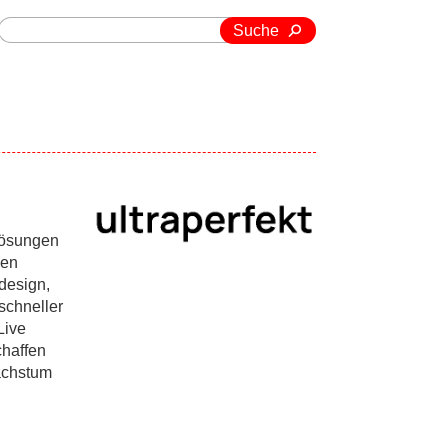
Suche
Lösungen
ken
design,
schneller
Live
chaffen
Wachstum