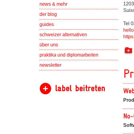
Show subpa
1203
news & mehr
Suis
der blog
Tel 
guides
hello
schweizer alternativen
https
Show subpa
über uns
Show subpa
praktika und diplomarbeiten
newsletter
Pr
label beitreten
Web
Prod
No-
Soft