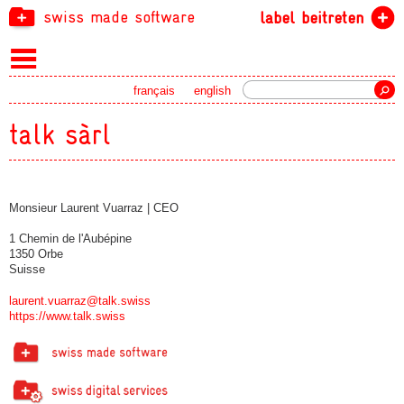
swiss made software
label beitreten
Suche
français
english
talk sàrl
Monsieur Laurent Vuarraz | CEO
1 Chemin de l'Aubépine
1350 Orbe
Suisse
laurent.vuarraz@talk.swiss
https://www.talk.swiss