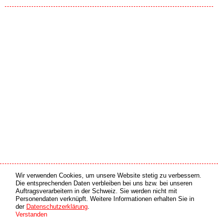
Wir verwenden Cookies, um unsere Website stetig zu verbessern.
Medien Partner
Online Partner
Die entsprechenden Daten verbleiben bei uns bzw. bei unseren
Auftragsverarbeitern in der Schweiz. Sie werden nicht mit
Personendaten verknüpft. Weitere Informationen erhalten Sie in
copyright © 2026 by swiss made software gmbh, Switzerland - all rights reserved.
der
Datenschutzerklärung
.
Verstanden