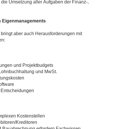
 die Umsetzung aller Aufgaben der Finanz-,
des Eigenmanagements
, bringt aber auch Herausforderungen mit
en:
hnungen und Projektbudgets
, Lohnbuchhaltung und MwSt.
ltungskosten
oftware
d Entscheidungen
mplexen Kostenstellen
ebitoren/Kreditoren
d Bauabrechnung erfordern Fachwissen