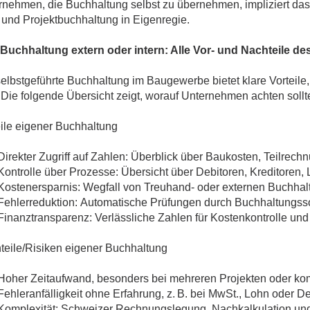
rnehmen, die Buchhaltung selbst zu übernehmen, impliziert das
 und Projektbuchhaltung in Eigenregie.
Buchhaltung extern oder intern: Alle Vor- und Nachteile 
selbstgeführte Buchhaltung im Baugewerbe bietet klare Vorteile
 Die folgende Übersicht zeigt, worauf Unternehmen achten sollt
eile eigener Buchhaltung
Direkter Zugriff auf Zahlen: Überblick über Baukosten, Teilrec
Kontrolle über Prozesse: Übersicht über Debitoren, Kreditoren
Kostenersparnis: Wegfall von Treuhand- oder externen Buchha
Fehlerreduktion: Automatische Prüfungen durch Buchhaltungss
Finanztransparenz: Verlässliche Zahlen für Kostenkontrolle un
teile/Risiken eigener Buchhaltung
Hoher Zeitaufwand, besonders bei mehreren Projekten oder ko
Fehleranfälligkeit ohne Erfahrung, z. B. bei MwSt., Lohn oder D
Komplexität: Schweizer Rechnungslegung, Nachkalkulation un