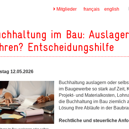
Mitglieder
français
english
chhaltung im Bau: Auslager
hren? Entscheidungshilfe
ges
stag 12.05.2026
ges
Buchhaltung auslagern oder selbs
im Baugewerbe so stark auf Zeit,
Projekt- und Materialkosten, Lo
die Buchhaltung im Bau ziemlich an
ges
Lösung Ihre Abläufe in der Baubran
Rechtliche und steuerliche Anf
ges