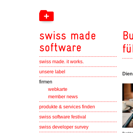
swiss made
Bu
software
fü
swiss made. it works.
Show subpa
unsere label
Dien
Show subpa
firmen
webkarte
member news
Show subpa
produkte & services finden
swiss software festival
Show subpa
swiss developer survey