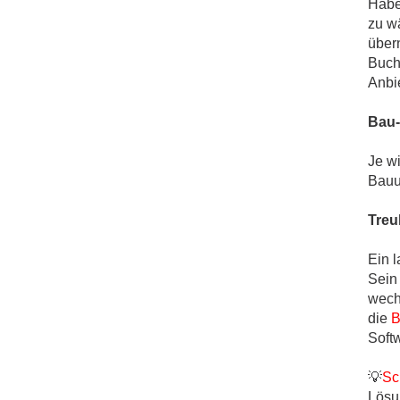
Habe
zu w
über
Buch
Anbie
Bau-
Je wi
Bauu
Treu
Ein 
Sein
wech
die
B
Soft
💡
Sc
Lösu