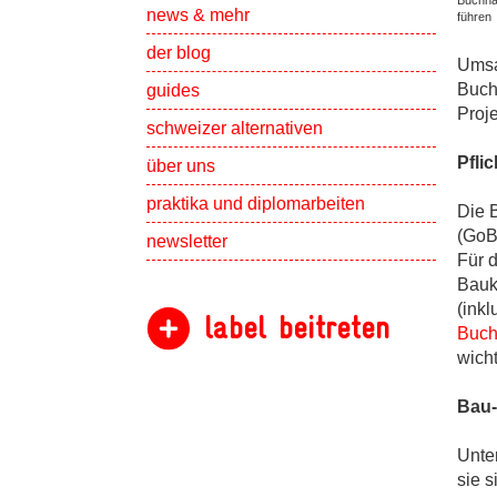
Buchhal
Show subpa
news & mehr
führen
der blog
Umsa
Buchh
guides
Proj
schweizer alternativen
Show subpa
Pfli
über uns
Show subpa
praktika und diplomarbeiten
Die 
(GoB)
newsletter
Für 
Bauk
(ink
label beitreten
Buch
wicht
Bau-
Unte
sie 