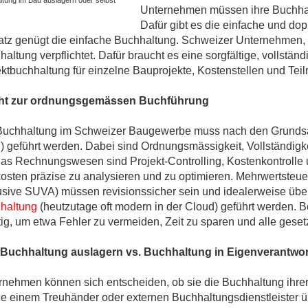
tung im Bau auslagern oder selbst
ges
Unternehmen müssen ihre Buchhal
Dafür gibt es die einfache und d
tz genügt die einfache Buchhaltung. Schweizer Unternehmen, d
altung verpflichtet. Dafür braucht es eine sorgfältige, vollstä
ektbuchhaltung für einzelne Bauprojekte, Kostenstellen und Tei
ges
cht zur ordnungsgemässen Buchführung
ges
Buchhaltung im Schweizer Baugewerbe muss nach den Grunds
 geführt werden. Dabei sind Ordnungsmässigkeit, Vollständigkeit
das Rechnungswesen sind Projekt-Controlling, Kostenkontrolle
osten präzise zu analysieren und zu optimieren. Mehrwertste
lusive SUVA) müssen revisionssicher sein und idealerweise übe
haltung
(heutzutage oft modern in der Cloud) geführt werden. B
ig, um etwa Fehler zu vermeiden, Zeit zu sparen und alle gesetzl
Buchhaltung auslagern vs. Buchhaltung in Eigenverantwo
rnehmen können sich entscheiden, ob sie die Buchhaltung ihre
sie einem Treuhänder oder externen Buchhaltungsdienstleister ü