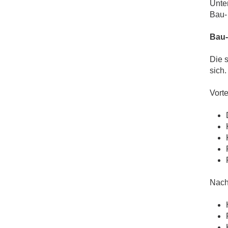
Unte
Bau-
Bau-
Die 
sich.
Vort
Nach