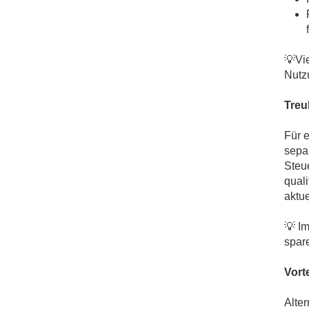
💡Vie
Nutzu
Treu
Für e
sepa
Steue
qual
aktue
💡 I
spar
Vort
Alte