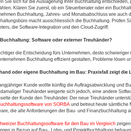
n Sie sich für die Auslagerung Ihrer Buchhaltung entschieden,
ählen. Klären Sie zuerst, ob ein Steuerberater oder ein Buchhal
nehmen Buchhaltung, Jahres- und Monatsabschluss wie auch d
haltungsbüro macht ausschliesslich die Buchhaltung. Prüfen S
ters, die Software-Integration und den Cloud-Zugriff.
Buchhaltung: Software oder externer Treuhänder?
chtiger die Entscheidung fürs Unternehmen, desto schwieriger is
nternehmen Buchhaltung effizient gestalten, Probleme lösen
hand oder eigene Buchhaltung im Bau: Praxisfall zeigt die
langjähriger Kunde wollte künftig die Auftragsabwicklung und 
 damaliger Treuhänder weigerte sich jedoch, eine andere Softw
selte der Kunde den Treuhänder. Der neue Treuhänder unterstü
uchhaltungssoftware von SORBA
und betreut heute sämtliche
ware, die alle Anforderungen der Bau- und Finanzbuchhaltung a
hweizer Buchhaltungssoftware für den Bau im Vergleich
zeigen
ngen in Bezug auf Bau-, Lohn- und Projektbuchhaltung behaupt