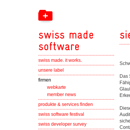
swiss made
si
software
swiss made. it works.
Schwe
Show subpa
unsere label
Das S
Show subpa
firmen
Fähig
webkarte
Glau
member news
Erke
Show subpa
produkte & services finden
Dies
swiss software festival
Audit
siche
Show subpa
swiss developer survey
Cont