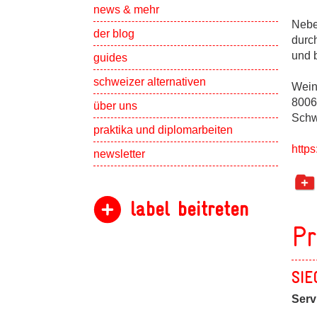
Show subpa
news & mehr
Nebe
der blog
durch
und 
guides
schweizer alternativen
Wein
8006
Show subpa
über uns
Schw
Show subpa
praktika und diplomarbeiten
https
newsletter
label beitreten
Pr
SIE
Serv