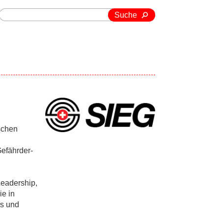
Suche
ischen
efährder-
eadership,
ie in
ls und