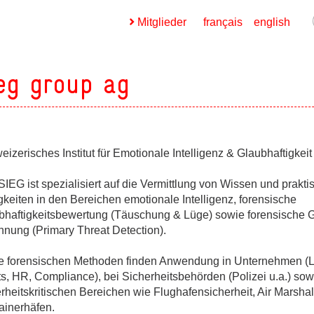
Mitglieder
français
english
eg group ag
izerisches Institut für Emotionale Intelligenz & Glaubhaftigkeit
ges
IEG ist spezialisiert auf die Vermittlung von Wissen und prakt
ges
keiten in den Bereichen emotionale Intelligenz, forensische
bhaftigkeitsbewertung (Täuschung & Lüge) sowie forensische G
nnung (Primary Threat Detection).
ges
e forensischen Methoden finden Anwendung in Unternehmen (L
s, HR, Compliance), bei Sicherheitsbehörden (Polizei u.a.) sow
rheitskritischen Bereichen wie Flughafensicherheit, Air Marsha
ges
ainerhäfen.