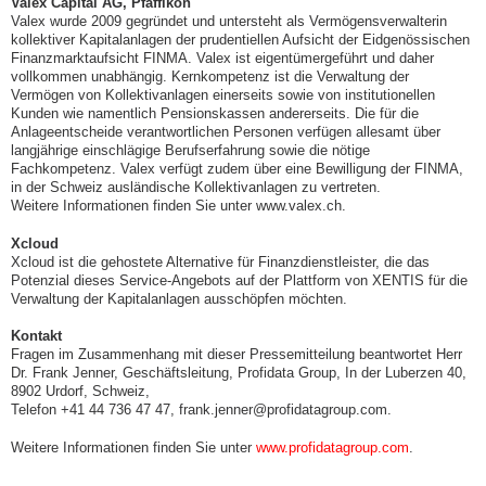
Valex Capital AG, Pfäffikon
Valex wurde 2009 gegründet und untersteht als Vermögensverwalterin
kollektiver Kapitalanlagen der prudentiellen Aufsicht der Eidgenössischen
Finanzmarktaufsicht FINMA. Valex ist eigentümergeführt und daher
vollkommen unabhängig. Kernkompetenz ist die Verwaltung der
Vermögen von Kollektivanlagen einerseits sowie von institutionellen
Kunden wie namentlich Pensionskassen andererseits. Die für die
Anlageentscheide verantwortlichen Personen verfügen allesamt über
langjährige einschlägige Berufserfahrung sowie die nötige
Fachkompetenz. Valex verfügt zudem über eine Bewilligung der FINMA,
in der Schweiz ausländische Kollektivanlagen zu vertreten.
Weitere Informationen finden Sie unter www.valex.ch.
Xcloud
Xcloud ist die gehostete Alternative für Finanzdienstleister, die das
Potenzial dieses Service-Angebots auf der Plattform von XENTIS für die
Verwaltung der Kapitalanlagen ausschöpfen möchten.
Kontakt
Fragen im Zusammenhang mit dieser Pressemitteilung beantwortet Herr
Dr. Frank Jenner, Geschäftsleitung, Profidata Group, In der Luberzen 40,
8902 Urdorf, Schweiz,
Telefon +41 44 736 47 47, frank.jenner@profidatagroup.com.
Weitere Informationen finden Sie unter
www.profidatagroup.com
.