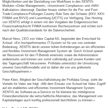
Möglichkeiten und der Darstellung von Workflows in den XENTIS-
Modulen «Order Management», «Investment Compliance» und «NAV-
Kalkulation» überzeugt. Darüber hinaus stehen für die Pre- und Post-
Trade-Compliance-Prüfungen Country Rule Sets der Schweiz (KKV, KKV-
FINMA und BVV2) und Luxemburg (UCITS) zur Verfügung. Das Hosting
von XENTIS erfolgt in einem mit den Vorgaben der Eidgenössischen
Finanzmarktaufsicht FINMA konformen Rechenzentrum und richtet sich
nach den Qualitätsstandards für die Datensicherheit.
Marcel Hess, CEO von Valex Capital AG, begründet den Entscheid für
Xcloud: «Ein hochperformantes IT-System ist für uns von zentraler
Bedeutung. XENTIS deckt unsere hohen Anforderungen an ein effizientes
und flexibles Investment Management System ab. Durch Xcloud sparen
wir Ressourcen für den IT-Betrieb einerseits sowie die Administration
andererseits und können uns somit vollständig auf unsere Kunden und
das Tagesgeschäft fokussieren. Profidata unterstützt die Umsetzung
unseres Geschäftsmodells und ist daher die von uns präferierte
Geschäftspartnerin.»
Peter Klein, Mitglied der Geschäftsleitung der Profidata Group, sieht die
Vorteile für Valex wie folgt: «Mit dem Einsatz von Xcloud hat Valex Zugriff
auf ein etabliertes und effizientes Investment Managment System.
XENTIS als Software-as-a-Service ist für kleinere bis mittelgrosse
Finanzdienstleister die wirtschaftliche Alternative, das Management von
Kapitalanlagen auch künftig professionell durchführen zu können.»