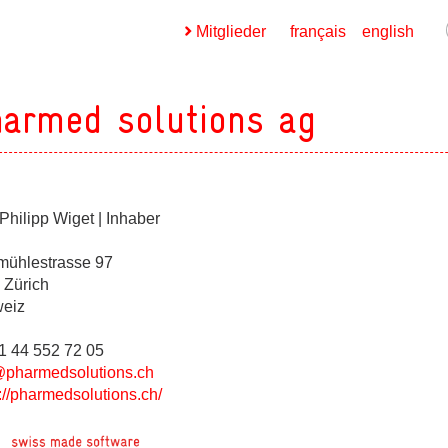
Mitglieder
français
english
armed solutions ag
Philipp Wiget | Inhaber
ges
mühlestrasse 97
ges
 Zürich
eiz
41 44 552 72 05
ges
@pharmedsolutions.ch
://pharmedsolutions.ch/
ges