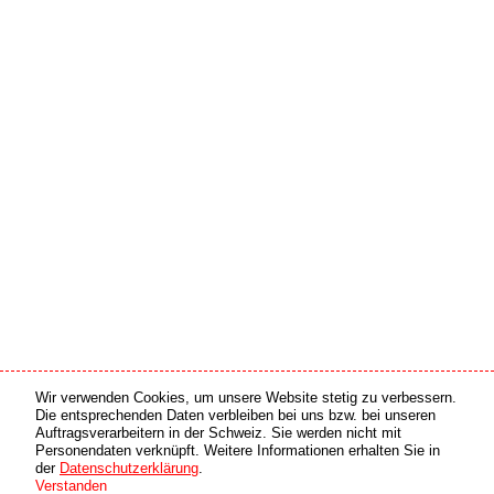
Wir verwenden Cookies, um unsere Website stetig zu verbessern.
Medien Partner
Online Partner
Die entsprechenden Daten verbleiben bei uns bzw. bei unseren
Auftragsverarbeitern in der Schweiz. Sie werden nicht mit
Personendaten verknüpft. Weitere Informationen erhalten Sie in
copyright © 2026 by swiss made software gmbh, Switzerland - all rights reserved.
der
Datenschutzerklärung
.
Verstanden