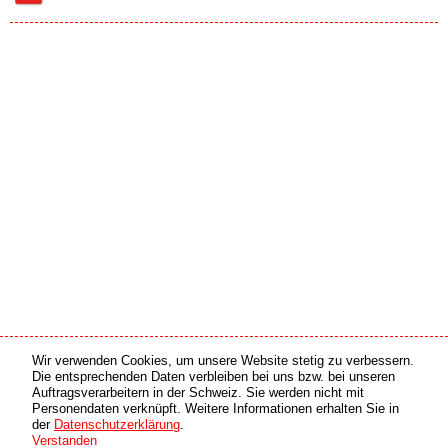
Wir verwenden Cookies, um unsere Website stetig zu verbessern.
Medien Partner
Online Partner
Die entsprechenden Daten verbleiben bei uns bzw. bei unseren
Auftragsverarbeitern in der Schweiz. Sie werden nicht mit
Personendaten verknüpft. Weitere Informationen erhalten Sie in
copyright © 2026 by swiss made software gmbh, Switzerland - all rights reserved.
der
Datenschutzerklärung
.
Verstanden