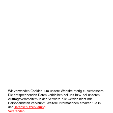
Wir verwenden Cookies, um unsere Website stetig zu verbessern.
Medien Partner
Online Partner
Die entsprechenden Daten verbleiben bei uns bzw. bei unseren
Auftragsverarbeitern in der Schweiz. Sie werden nicht mit
Personendaten verknüpft. Weitere Informationen erhalten Sie in
copyright © 2026 by swiss made software gmbh, Switzerland - all rights reserved.
der
Datenschutzerklärung
.
Verstanden