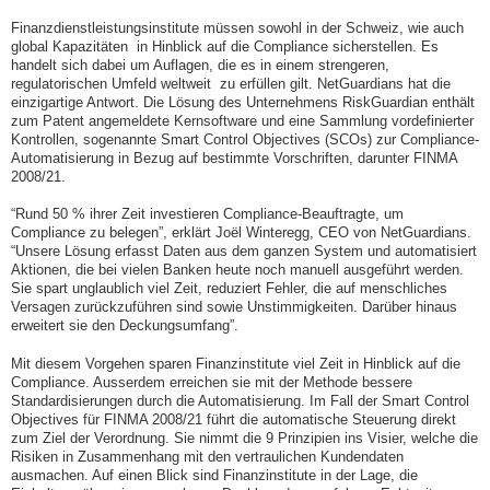
Finanzdienstleistungsinstitute müssen sowohl in der Schweiz, wie auch
global Kapazitäten in Hinblick auf die Compliance sicherstellen. Es
handelt sich dabei um Auflagen, die es in einem strengeren,
regulatorischen Umfeld weltweit zu erfüllen gilt. NetGuardians hat die
einzigartige Antwort. Die Lösung des Unternehmens RiskGuardian enthält
zum Patent angemeldete Kernsoftware und eine Sammlung vordefinierter
Kontrollen, sogenannte Smart Control Objectives (SCOs) zur Compliance-
Automatisierung in Bezug auf bestimmte Vorschriften, darunter FINMA
2008/21.
“Rund 50 % ihrer Zeit investieren Compliance-Beauftragte, um
Compliance zu belegen”, erklärt Joël Winteregg, CEO von NetGuardians.
“Unsere Lösung erfasst Daten aus dem ganzen System und automatisiert
Aktionen, die bei vielen Banken heute noch manuell ausgeführt werden.
Sie spart unglaublich viel Zeit, reduziert Fehler, die auf menschliches
Versagen zurückzuführen sind sowie Unstimmigkeiten. Darüber hinaus
erweitert sie den Deckungsumfang”.
Mit diesem Vorgehen sparen Finanzinstitute viel Zeit in Hinblick auf die
Compliance. Ausserdem erreichen sie mit der Methode bessere
Standardisierungen durch die Automatisierung. Im Fall der Smart Control
Objectives für FINMA 2008/21 führt die automatische Steuerung direkt
zum Ziel der Verordnung. Sie nimmt die 9 Prinzipien ins Visier, welche die
Risiken in Zusammenhang mit den vertraulichen Kundendaten
ausmachen. Auf einen Blick sind Finanzinstitute in der Lage, die