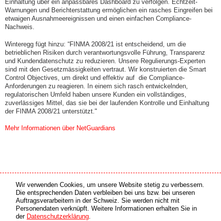
Einhaltung über ein anpassbares Dashboard zu verfolgen. Echtzeit-
Warnungen und Berichterstattung ermöglichen ein rasches Eingreifen bei
etwaigen Ausnahmeereignissen und einen einfachen Compliance-
Nachweis.
Winteregg fügt hinzu: “FINMA 2008/21 ist entscheidend, um die
betrieblichen Risiken durch verantwortungsvolle Führung, Transparenz
und Kundendatenschutz zu reduzieren. Unsere Regulierungs-Experten
sind mit den Gesetzmässigkeiten vertraut. Wir konstruierten die Smart
Control Objectives, um direkt und effektiv auf die Compliance-
Anforderungen zu reagieren. In einem sich rasch entwickelnden,
regulatorischen Umfeld haben unsere Kunden ein vollständiges,
zuverlässiges Mittel, das sie bei der laufenden Kontrolle und Einhaltung
der FINMA 2008/21 unterstützt."
Mehr Informationen über NetGuardians
Wir verwenden Cookies, um unsere Website stetig zu verbessern.
Medien Partner
Online Partner
Die entsprechenden Daten verbleiben bei uns bzw. bei unseren
Auftragsverarbeitern in der Schweiz. Sie werden nicht mit
Personendaten verknüpft. Weitere Informationen erhalten Sie in
copyright © 2026 by swiss made software gmbh, Switzerland - all rights reserved.
der
Datenschutzerklärung
.