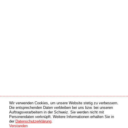
Wir verwenden Cookies, um unsere Website stetig zu verbessern.
Medien Partner
Online Partner
Die entsprechenden Daten verbleiben bei uns bzw. bei unseren
Auftragsverarbeitern in der Schweiz. Sie werden nicht mit
Personendaten verknüpft. Weitere Informationen erhalten Sie in
copyright © 2026 by swiss made software gmbh, Switzerland - all rights reserved.
der
Datenschutzerklärung
.
Verstanden