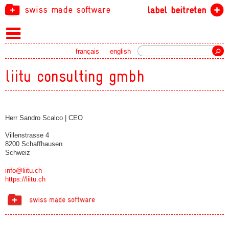
swiss made software
label beitreten
Suche
français
english
liitu consulting gmbh
Herr Sandro Scalco | CEO
Villenstrasse 4
8200 Schaffhausen
Schweiz
info@liitu.ch
https://liitu.ch