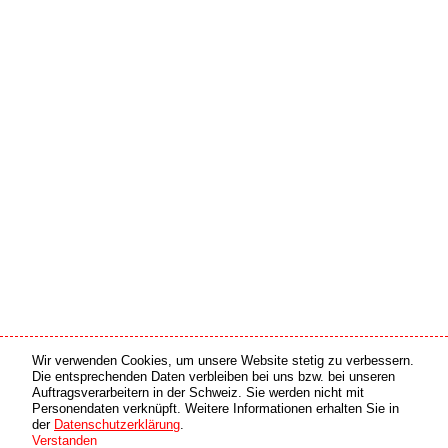
Wir verwenden Cookies, um unsere Website stetig zu verbessern.
Medien Partner
Online Partner
Die entsprechenden Daten verbleiben bei uns bzw. bei unseren
Auftragsverarbeitern in der Schweiz. Sie werden nicht mit
Personendaten verknüpft. Weitere Informationen erhalten Sie in
copyright © 2026 by swiss made software gmbh, Switzerland - all rights reserved.
der
Datenschutzerklärung
.
Verstanden