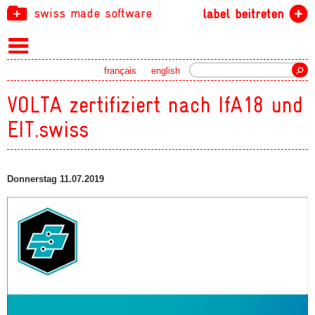
swiss made software
label beitreten
Suche
français
english
VOLTA zertifiziert nach IfA18 und
EIT.swiss
Donnerstag 11.07.2019