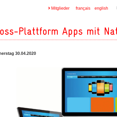
Mitglieder
français
english
oss-Plattform Apps mit Nat
erstag 30.04.2020
ges
ges
ges
ges