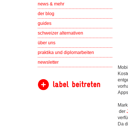
Show subpa
news & mehr
der blog
guides
schweizer alternativen
Show subpa
über uns
Show subpa
praktika und diplomarbeiten
newsletter
Mobi
Kost
entge
label beitreten
vorh
Apps
Mark
der
verf
Da d