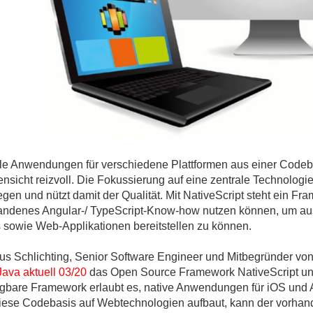
ges
ges
ges
le Anwendungen für verschiedene Plattformen aus einer Codebas
ensicht reizvoll. Die Fokussierung auf eine zentrale Technolo
gen und nützt damit der Qualität. Mit NativeScript steht ein Fra
andenes Angular-/ TypeScript-Know-how nutzen können, um aus
 sowie Web-Applikationen bereitstellen zu können.
us Schlichting, Senior Software Engineer und Mitbegründer von
Java aktuell 03/20
das Open Source Framework NativeScript un
ügbare Framework erlaubt es, native Anwendungen für iOS und A
iese Codebasis auf Webtechnologien aufbaut, kann der vorhand