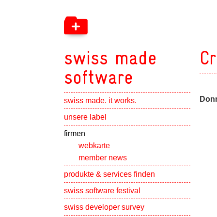
swiss made
Cr
software
Donn
swiss made. it works.
Show subpa
unsere label
Show subpa
firmen
webkarte
member news
Show subpa
produkte & services finden
swiss software festival
Show subpa
swiss developer survey