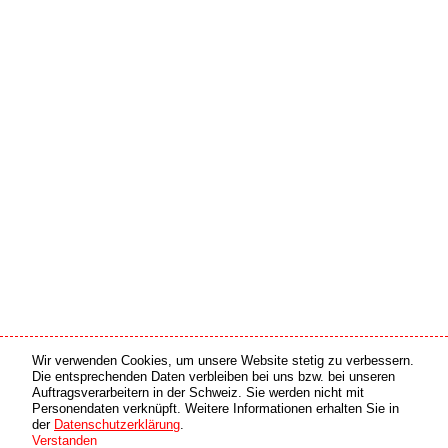
Wir verwenden Cookies, um unsere Website stetig zu verbessern.
Medien Partner
Online Partner
Die entsprechenden Daten verbleiben bei uns bzw. bei unseren
Auftragsverarbeitern in der Schweiz. Sie werden nicht mit
Personendaten verknüpft. Weitere Informationen erhalten Sie in
copyright © 2026 by swiss made software gmbh, Switzerland - all rights reserved.
der
Datenschutzerklärung
.
Verstanden