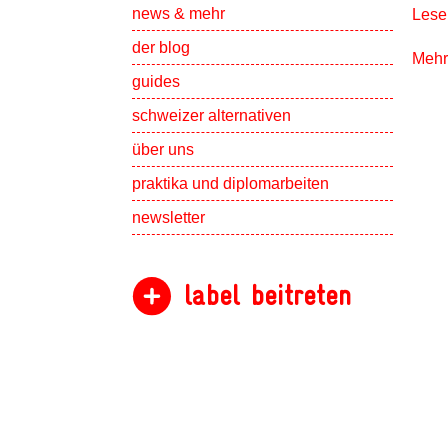
Show subpa
news & mehr
Lesen
der blog
Mehr
guides
schweizer alternativen
Show subpa
über uns
Show subpa
praktika und diplomarbeiten
newsletter
label beitreten