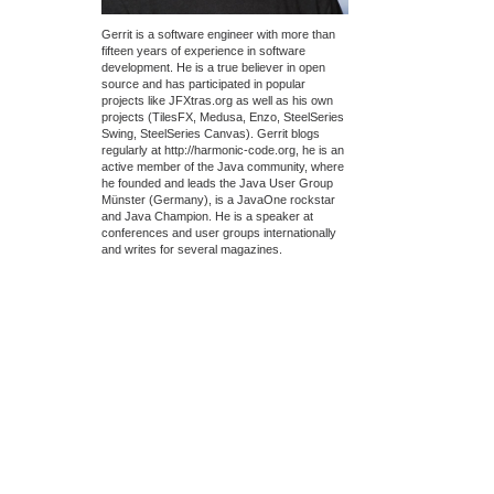
Gerrit is a software engineer with more than
fifteen years of experience in software
development. He is a true believer in open
source and has participated in popular
projects like JFXtras.org as well as his own
projects (TilesFX, Medusa, Enzo, SteelSeries
Swing, SteelSeries Canvas). Gerrit blogs
regularly at http://harmonic-code.org, he is an
active member of the Java community, where
he founded and leads the Java User Group
Münster (Germany), is a JavaOne rockstar
and Java Champion. He is a speaker at
conferences and user groups internationally
and writes for several magazines.