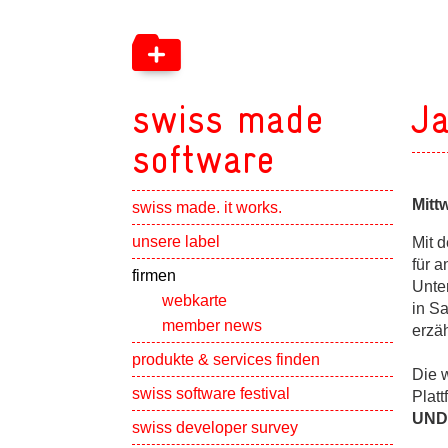
swiss made
Ja
software
Mitt
swiss made. it works.
Show subpa
unsere label
Mit 
für 
Show subpa
firmen
Unte
webkarte
in Sa
member news
erzä
Show subpa
produkte & services finden
Die 
swiss software festival
Plat
UND
Show subpa
swiss developer survey