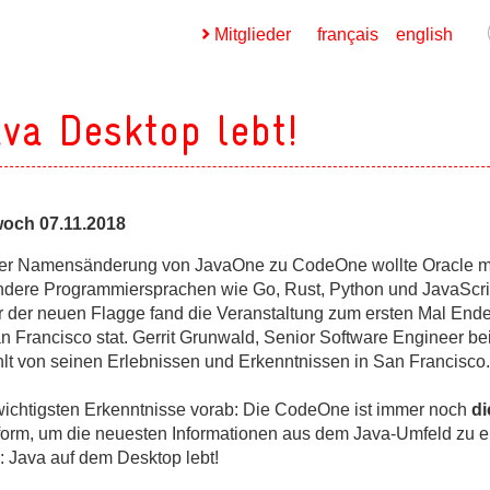
Mitglieder
français
english
va Desktop lebt!
woch 07.11.2018
ges
der Namensänderung von JavaOne zu CodeOne wollte Oracle m
andere Programmiersprachen wie Go, Rust, Python und JavaScrip
ges
r der neuen Flagge fand die Veranstaltung zum ersten Mal End
n Francisco stat. Gerrit Grunwald, Senior Software Engineer be
hlt von seinen Erlebnissen und Erkenntnissen in San Francisco.
ges
wichtigsten Erkenntnisse vorab: Die CodeOne ist immer noch
di
tform, um die neuesten Informationen aus dem Java-Umfeld zu er
: Java auf dem Desktop lebt!
ges