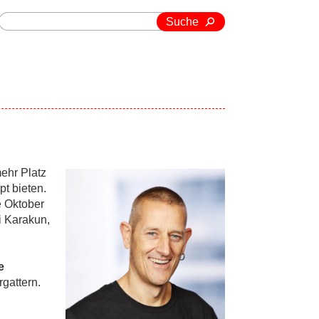
Suche
ehr Platz
t bieten.
e Oktober
i Karakun,
e
gattern.