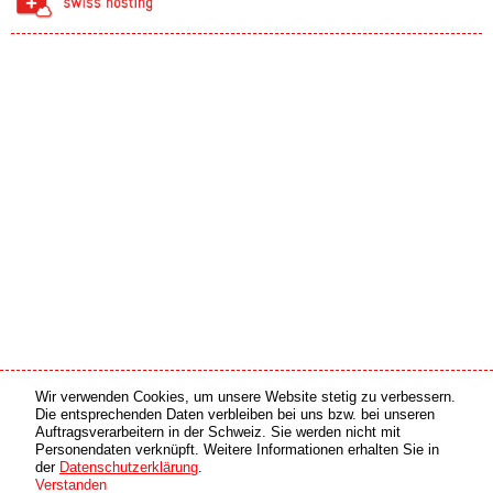
Wir verwenden Cookies, um unsere Website stetig zu verbessern.
Medien Partner
Online Partner
Die entsprechenden Daten verbleiben bei uns bzw. bei unseren
Auftragsverarbeitern in der Schweiz. Sie werden nicht mit
Personendaten verknüpft. Weitere Informationen erhalten Sie in
copyright © 2026 by swiss made software gmbh, Switzerland - all rights reserved.
der
Datenschutzerklärung
.
Verstanden