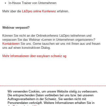
In-House Trainer von Unternehmen
Mehr über die
L&Dpro online Konferenz
erfahren.
Webinar verpasst?
Können Sie nicht an der Onlinekonferenz L&Dpro teilnehmen und
verpassen Sie das Webinar «Lernen in Unternehmen organisieren»?
Kontaktieren
Sie uns. Gerne tauschen wir uns mit Ihnen aus und freuen
uns auf einen konstruktiven Dialog.
Mehr Informationen über easylearn schweiz ag
Wir verwenden Cookies, um unsere Website stetig zu verbessern.
Medien Partner
Online Partner
Die entsprechenden Daten verbleiben bei uns bzw. bei unseren
Auftragsverarbeitern in der Schweiz. Sie werden nicht mit
Personendaten verknüpft. Weitere Informationen erhalten Sie in
copyright © 2026 by swiss made software gmbh, Switzerland - all rights reserved.