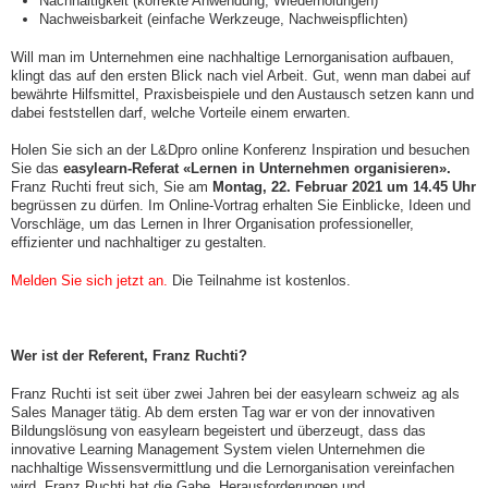
Nachhaltigkeit (korrekte Anwendung, Wiederholungen)
Nachweisbarkeit (einfache Werkzeuge, Nachweispflichten)
Will man im Unternehmen eine nachhaltige Lernorganisation aufbauen,
klingt das auf den ersten Blick nach viel Arbeit. Gut, wenn man dabei auf
bewährte Hilfsmittel, Praxisbeispiele und den Austausch setzen kann und
dabei feststellen darf, welche Vorteile einem erwarten.
Holen Sie sich an der L&Dpro online Konferenz Inspiration und besuchen
Sie das
easylearn-Referat «Lernen in Unternehmen organisieren».
Franz Ruchti freut sich, Sie am
Montag, 22. Februar 2021 um 14.45 Uhr
begrüssen zu dürfen. Im Online-Vortrag erhalten Sie Einblicke, Ideen und
Vorschläge, um das Lernen in Ihrer Organisation professioneller,
effizienter und nachhaltiger zu gestalten.
Melden Sie sich jetzt an.
Die Teilnahme ist kostenlos.
Wer ist der Referent, Franz Ruchti?
Franz Ruchti ist seit über zwei Jahren bei der easylearn schweiz ag als
Sales Manager tätig. Ab dem ersten Tag war er von der innovativen
Bildungslösung von easylearn begeistert und überzeugt, dass das
innovative Learning Management System vielen Unternehmen die
nachhaltige Wissensvermittlung und die Lernorganisation vereinfachen
wird. Franz Ruchti hat die Gabe, Herausforderungen und