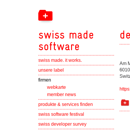
swiss made
de
software
swiss made. it works.
Am M
Show subpa
6010
unsere label
Swit
Show subpa
firmen
webkarte
https
member news
Show subpa
produkte & services finden
swiss software festival
Show subpa
swiss developer survey