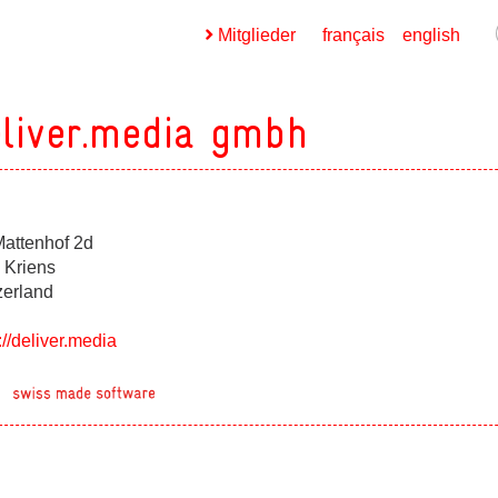
Mitglieder
français
english
liver.media gmbh
attenhof 2d
ges
 Kriens
zerland
ges
://deliver.media
ges
ges