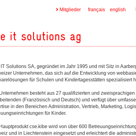
Mitglieder
français
english
e it solutions ag
T Solutions SA, gegründet im Jahr 1995 und mit Sitz in Aarberg,
ges
eizer Unternehmen, das sich auf die Entwicklung von webbasi
arelösungen für Schulen und Kindertagesstätten spezialisiert h
ges
Unternehmen besteht aus 27 qualifizierten und zweisprachigen
rbeitenden (Französisch und Deutsch) und verfügt über umfass
tise in den Bereichen Administration, Vertrieb, Marketing, Logis
ges
euungseinrichtungen für Kinder.
Hauptprodukt cse.kibe wird von über 600 Betreuungseinrichtung
ges
iz und in Liechtenstein eingesetzt und erleichtert die administr