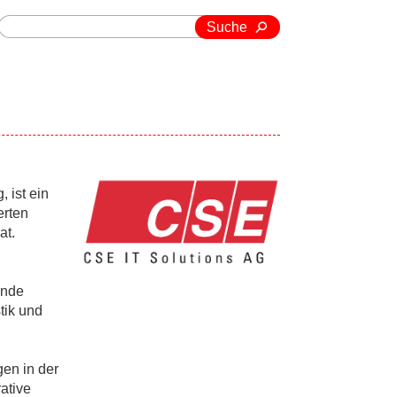
Suche
 ist ein
erten
at.
ende
tik und
en in der
ative