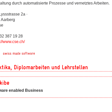
ges
altung durch automatisierte Prozesse und vernetztes Arbeiten.
Lyssstrasse 2a ·
 Aarberg
se
032 387 19 28
ges
://www.cse.ch/
ges
ktika, Diplomarbeiten und Lehrstellen
.kibe
ware enabled Business