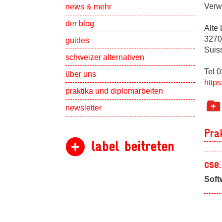
Show subpa
Verw
news & mehr
der blog
Alte 
3270
guides
Suis
schweizer alternativen
Tel 
Show subpa
über uns
https
Show subpa
praktika und diplomarbeiten
newsletter
Pra
label beitreten
cse
Soft