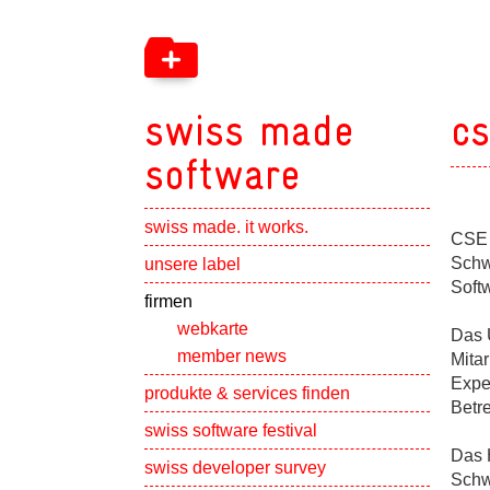
swiss made
cs
software
swiss made. it works.
CSE I
Show subpa
Schw
unsere label
Softw
Show subpa
firmen
webkarte
Das 
member news
Mita
Exper
Show subpa
produkte & services finden
Betr
swiss software festival
Das 
Show subpa
swiss developer survey
Schwe