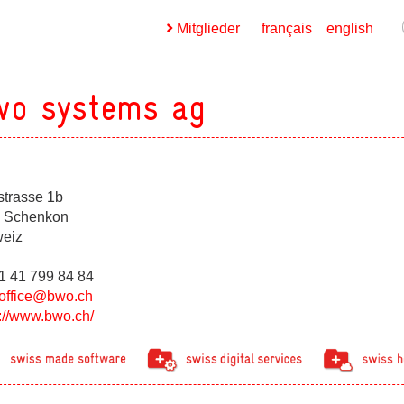
Mitglieder
français
english
wo systems ag
strasse 1b
ges
 Schenkon
eiz
ges
41 41 799 84 84
office@bwo.ch
s://www.bwo.ch/
ges
ges