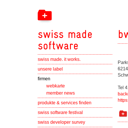
swiss made
b
software
swiss made. it works.
Park
Show subpa
6214
unsere label
Schw
Show subpa
firmen
webkarte
Tel 
member news
back
http
Show subpa
produkte & services finden
swiss software festival
Show subpa
swiss developer survey