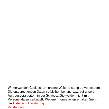
Wir verwenden Cookies, um unsere Website stetig zu verbessern.
Medien Partner
Online Partner
Die entsprechenden Daten verbleiben bei uns bzw. bei unseren
Auftragsverarbeitern in der Schweiz. Sie werden nicht mit
Personendaten verknüpft. Weitere Informationen erhalten Sie in
copyright © 2026 by swiss made software gmbh, Switzerland - all rights reserved.
der
Datenschutzerklärung
.
Verstanden