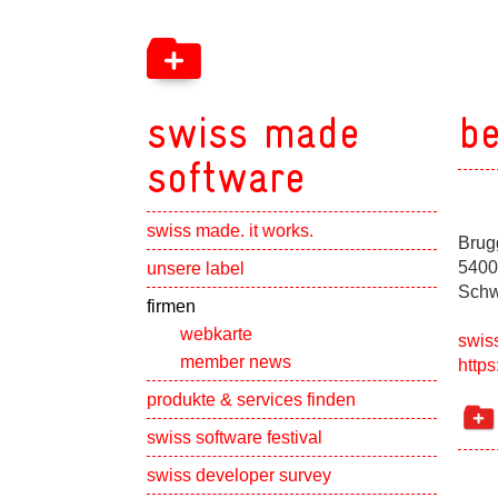
swiss made
b
software
swiss made. it works.
Brug
Show subpa
5400
unsere label
Schw
Show subpa
firmen
webkarte
swis
member news
https
Show subpa
produkte & services finden
swiss software festival
Show subpa
swiss developer survey