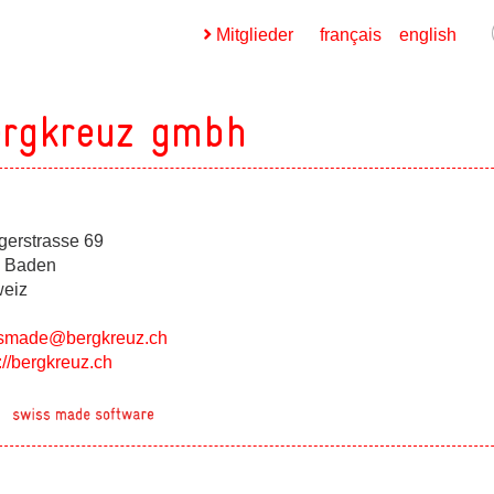
Mitglieder
français
english
ergkreuz gmbh
gerstrasse 69
ges
 Baden
eiz
ges
smade@bergkreuz.ch
://bergkreuz.ch
ges
ges